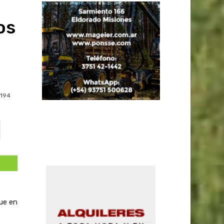
os
194
ue en