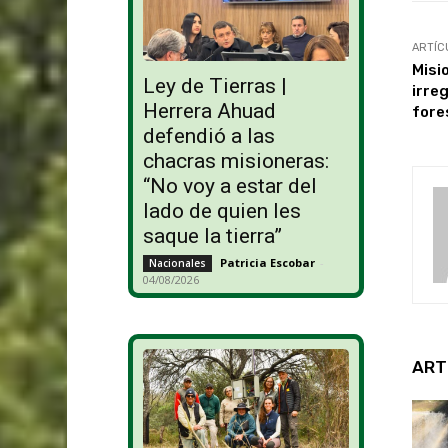
ARTÍC
Misi
Ley de Tierras |
irre
Herrera Ahuad
fore
defendió a las
chacras misioneras:
“No voy a estar del
lado de quien les
saque la tierra”
Patricia Escobar
-
Nacionales
04/08/2026
ART