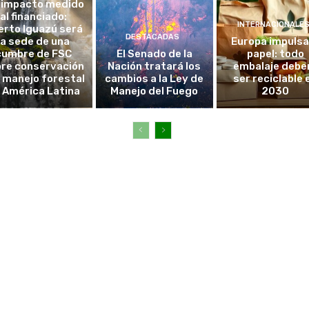
 impacto medido
al financiado:
INTERNACIONALE
erto Iguazú será
DESTACADAS
la sede de una
Europa impulsa
cumbre de FSC
El Senado de la
papel: todo
re conservación
Nación tratará los
embalaje debe
l manejo forestal
cambios a la Ley de
ser reciclable 
 América Latina
Manejo del Fuego
2030