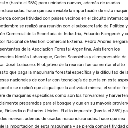
esto (hasta el 35%) para unidades nuevas, además de usadas
ndicionadas, hace que sea inviable la importación de esta maquin
pierda competitividad con países vecinos en el circuito internacio
setiembre se realizó una reunión con el subsecretario de Política y
ón Comercial de la Secretaría de Industria, Eduardo Faingerch y c
tor Nacional de Gestión Comercial Externa, Pedro Andrés Bergara
sentantes de la Asociaciòn Forestal Argentina. Asistieron los
sarios Nicolás Laharrague, Carlos Scarnichia y el responsable de
a, José Loiácono. El objetivo de la reunión fue comentar el alto
sto que paga la maquinaria forestal específica y la dificultad de l
esas nacionales de contar con tecnología de punta en este aspe
specto se explicó que al igual que la actividad minera, el sector fo
ere de máquinas específicas como son los forwarders y harverter
ialmente preparados para el bosque y que en su mayoría provien
a, Finlandia o Estados Unidos. El alto impuesto (hasta el 35%) pa
ades nuevas, además de usadas reacondicionadas, hace que sea
ble la importación de esta maquinaria y se pierda competitividad 