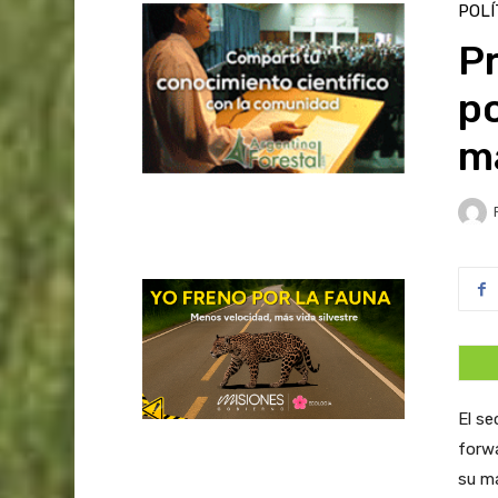
POLÍ
P
po
ma
El se
forwa
su ma