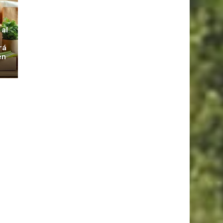
S
 al
rá
en