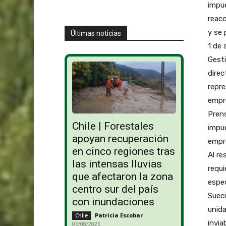
impu
reaco
y se 
Últimas noticias
1 de 
Gesti
direc
repre
empre
Prens
Chile | Forestales
impue
apoyan recuperación
empr
en cinco regiones tras
Al re
las intensas lluvias
requi
que afectaron la zona
espec
centro sur del país
Sueci
con inundaciones
unid
Patricia Escobar
-
Chile
invia
06/08/2026