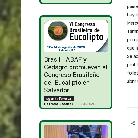
paíse
hay r
Merco
Tambi
porqu
que l
Se ac
Brasil | ABAF y
probl
Cedagro promueven el
folle
Congreso Brasileño
abrir
del Eucalipto en
Salvador
Agenda Forestal
Patricia Escobar
-
05/08/2026