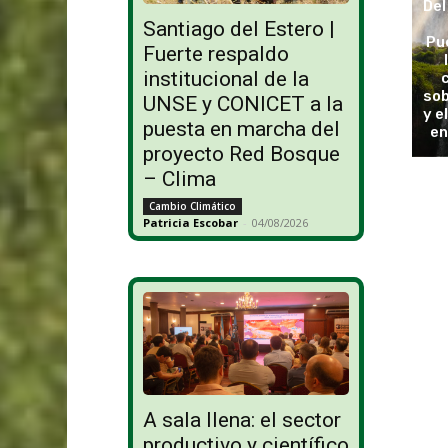
Del
Santiago del Estero |
Pu
Fuerte respaldo
institucional de la
sob
UNSE y CONICET a la
y e
puesta en marcha del
en
proyecto Red Bosque
– Clima
Cambio Climático
Patricia Escobar
-
04/08/2026
A sala llena: el sector
productivo y científico