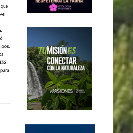
 que
vel
,
mó
ipos.
ta
432,
 para