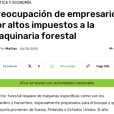
TICA Y ECONOMÍA
reocupación de empresari
r altos impuestos a la
quinaria forestal
Por
Matias
06/10/2010
Facebook
X
WhatsApp
Copy URL
Afoa se reunió con autoridades nacionales
ctor forestal requiere de máquinas específicas como son los
rders y harverters, especialmente preparados para el bosque y q
yoría provienen de Suecia, Finlandia o Estados Unidos. El alto