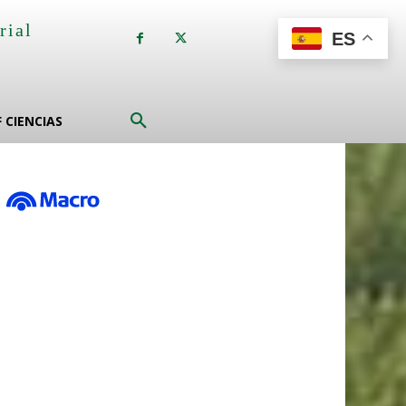
rial
ES
a
F CIENCIAS