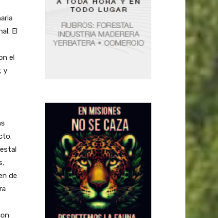
aria
nal.
El
on el
; y
as
cto.
restal
s,
en de
ra
con