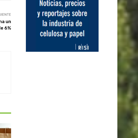
UIENTE
na un
de 6%