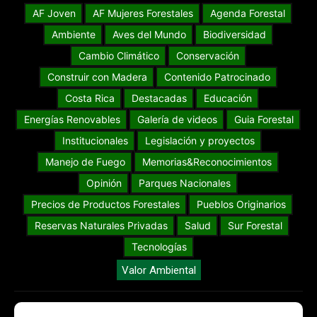
AF Joven
AF Mujeres Forestales
Agenda Forestal
Ambiente
Aves del Mundo
Biodiversidad
Cambio Climático
Conservación
Construir con Madera
Contenido Patrocinado
Costa Rica
Destacadas
Educación
Energías Renovables
Galería de videos
Guia Forestal
Institucionales
Legislación y proyectos
Manejo de Fuego
Memorias&Reconocimientos
Opinión
Parques Nacionales
Precios de Productos Forestales
Pueblos Originarios
Reservas Naturales Privadas
Salud
Sur Forestal
Tecnologías
Valor Ambiental