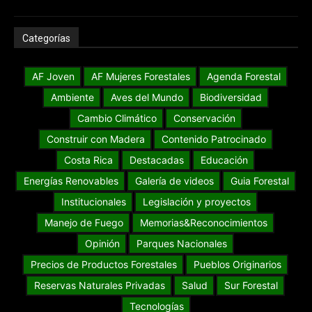
Categorías
AF Joven
AF Mujeres Forestales
Agenda Forestal
Ambiente
Aves del Mundo
Biodiversidad
Cambio Climático
Conservación
Construir con Madera
Contenido Patrocinado
Costa Rica
Destacadas
Educación
Energías Renovables
Galería de videos
Guia Forestal
Institucionales
Legislación y proyectos
Manejo de Fuego
Memorias&Reconocimientos
Opinión
Parques Nacionales
Precios de Productos Forestales
Pueblos Originarios
Reservas Naturales Privadas
Salud
Sur Forestal
Tecnologías