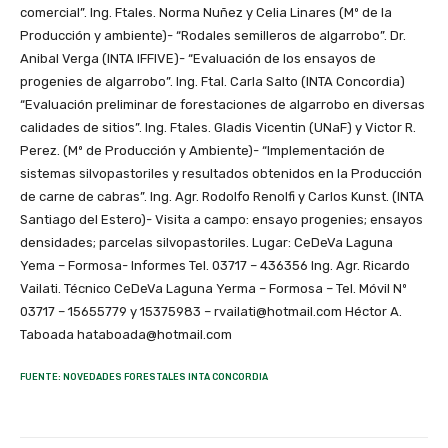
comercial”. Ing. Ftales. Norma Nuñez y Celia Linares (Mº de la
Producción y ambiente)- “Rodales semilleros de algarrobo”. Dr.
Anibal Verga (INTA IFFIVE)- “Evaluación de los ensayos de
progenies de algarrobo”. Ing. Ftal. Carla Salto (INTA Concordia)
“Evaluación preliminar de forestaciones de algarrobo en diversas
calidades de sitios”. Ing. Ftales. Gladis Vicentin (UNaF) y Victor R.
Perez. (Mº de Producción y Ambiente)- “Implementación de
sistemas silvopastoriles y resultados obtenidos en la Producción
de carne de cabras”. Ing. Agr. Rodolfo Renolfi y Carlos Kunst. (INTA
Santiago del Estero)- Visita a campo: ensayo progenies; ensayos
densidades; parcelas silvopastoriles. Lugar: CeDeVa Laguna
Yema – Formosa- Informes Tel. 03717 – 436356 Ing. Agr. Ricardo
Vailati. Técnico CeDeVa Laguna Yerma – Formosa – Tel. Móvil Nº
03717 – 15655779 y 15375983 – rvailati@hotmail.com Héctor A.
Taboada hataboada@hotmail.com
FUENTE: NOVEDADES FORESTALES INTA CONCORDIA