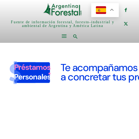
Fuente de información forestal, foresto-industrial y
ambiental de Argentina y América Latina