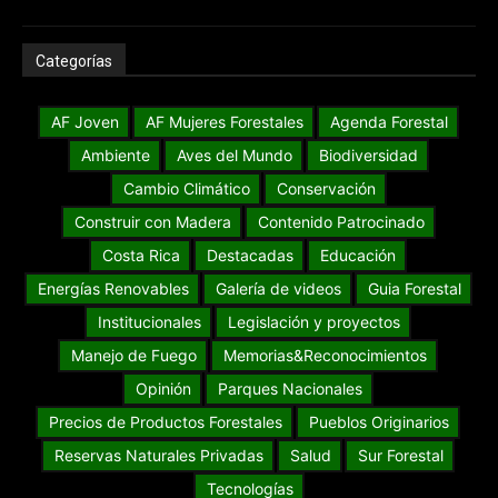
Categorías
AF Joven
AF Mujeres Forestales
Agenda Forestal
Ambiente
Aves del Mundo
Biodiversidad
Cambio Climático
Conservación
Construir con Madera
Contenido Patrocinado
Costa Rica
Destacadas
Educación
Energías Renovables
Galería de videos
Guia Forestal
Institucionales
Legislación y proyectos
Manejo de Fuego
Memorias&Reconocimientos
Opinión
Parques Nacionales
Precios de Productos Forestales
Pueblos Originarios
Reservas Naturales Privadas
Salud
Sur Forestal
Tecnologías