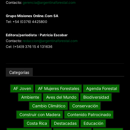
Contacto:
gerencia@argentinaforestal.com
G
rupo Misiones
Online.Com
SA
Tel: +54 (0376) 4425800
Editora/periodista : Patricia Escobar
Contacto:
redaccion@argentinaforestal.com
Cel: (+54)9 376 15 4 131636
Categorías
AF Joven
AF Mujeres Forestales
Agenda Forestal
Ambiente
Aves del Mundo
Biodiversidad
Cambio Climático
Conservación
Construir con Madera
Contenido Patrocinado
Costa Rica
Destacadas
Educación