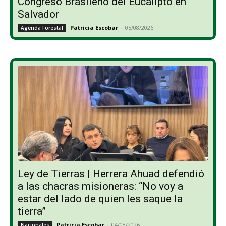
Congreso Brasileño del Eucalipto en
Salvador
Patricia Escobar
-
05/08/2026
Agenda Forestal
Ley de Tierras | Herrera Ahuad defendió
a las chacras misioneras: “No voy a
estar del lado de quien les saque la
tierra”
Patricia Escobar
-
04/08/2026
Nacionales