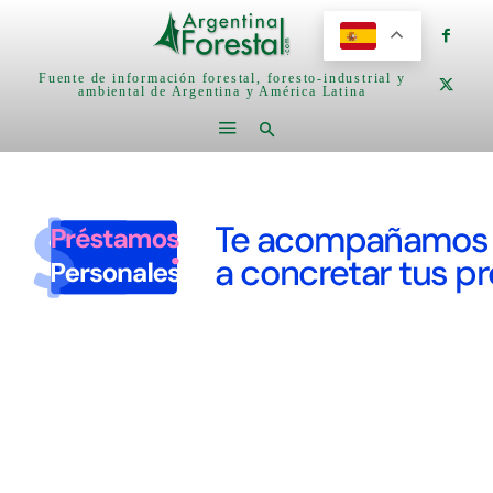
Fuente de información forestal, foresto-industrial y
ambiental de Argentina y América Latina