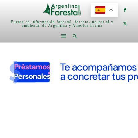
Fuente de información forestal, foresto-industrial y
ambiental de Argentina y América Latina