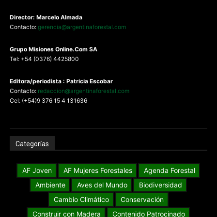
Director: Marcelo Almada
Contacto:
gerencia@argentinaforestal.com
G
rupo Misiones
Online.Com
SA
Tel: +54 (0376) 4425800
Editora/periodista : Patricia Escobar
Contacto:
redaccion@argentinaforestal.com
Cel: (+54)9 376 15 4 131636
Categorías
AF Joven
AF Mujeres Forestales
Agenda Forestal
Ambiente
Aves del Mundo
Biodiversidad
Cambio Climático
Conservación
Construir con Madera
Contenido Patrocinado