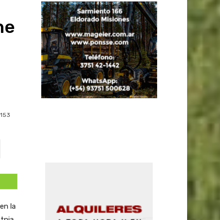
ne
153
en la
tnia.