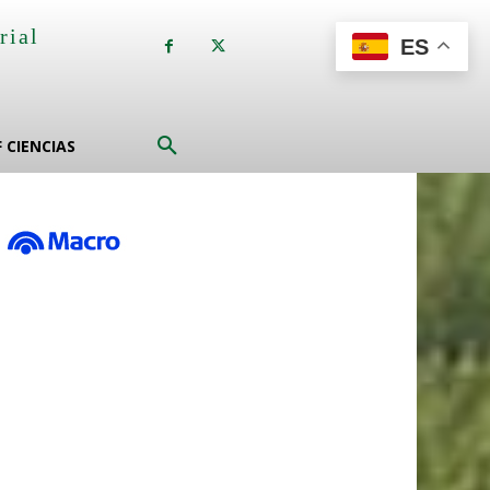
rial
ES
a
F CIENCIAS