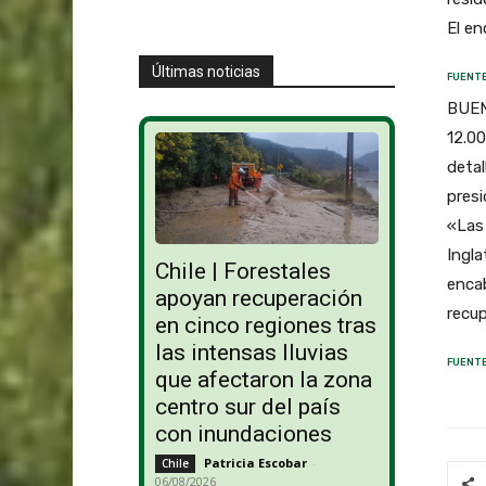
El en
Últimas noticias
FUENTE
BUEN
12.00
detal
presi
«Las 
Ingla
Chile | Forestales
encab
apoyan recuperación
recup
en cinco regiones tras
las intensas lluvias
FUENTE
que afectaron la zona
centro sur del país
con inundaciones
Patricia Escobar
-
Chile
06/08/2026