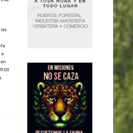
 las
nta
 a
 en
19.00
a