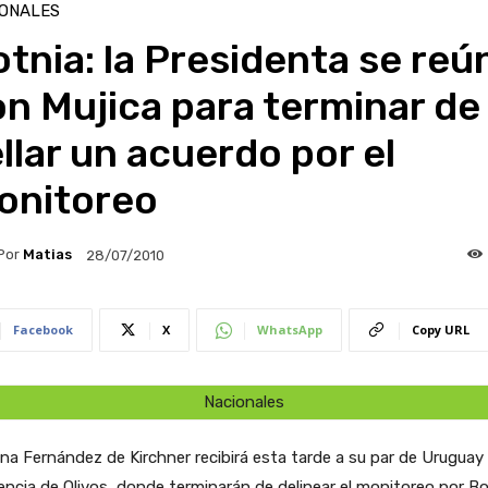
IONALES
tnia: la Presidenta se reú
n Mujica para terminar de
llar un acuerdo por el
onitoreo
Por
Matias
28/07/2010
Facebook
X
WhatsApp
Copy URL
Nacionales
ina Fernández de Kirchner recibirá esta tarde a su par de Uruguay 
encia de Olivos, donde terminarán de delinear el monitoreo por Bo