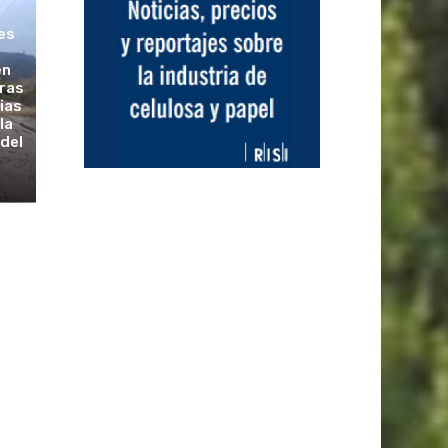
les
en
tras
vias
la
 del
s