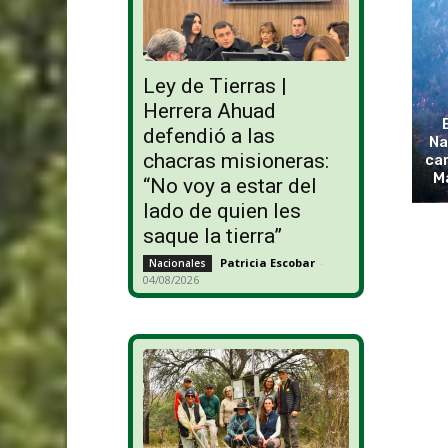
Ley de Tierras |
Herrera Ahuad
defendió a las
Na
chacras misioneras:
cam
M
“No voy a estar del
lado de quien les
saque la tierra”
Patricia Escobar
-
Nacionales
04/08/2026