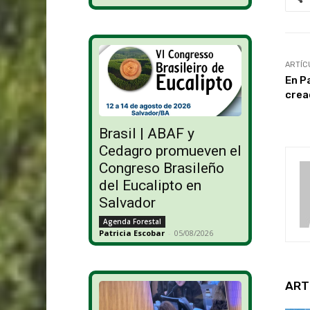
ARTÍC
En P
crea
Brasil | ABAF y
Cedagro promueven el
Congreso Brasileño
del Eucalipto en
Salvador
Agenda Forestal
Patricia Escobar
-
05/08/2026
ART