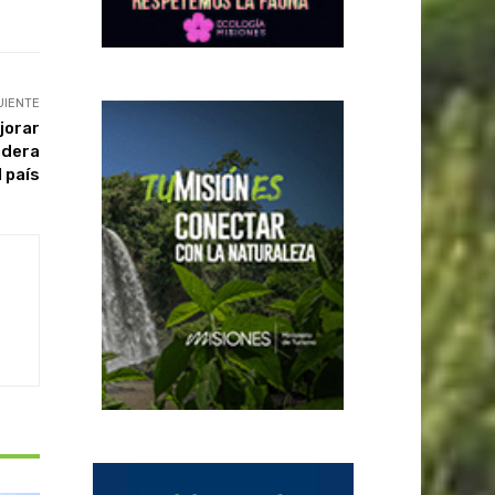
UIENTE
jorar
adera
l país