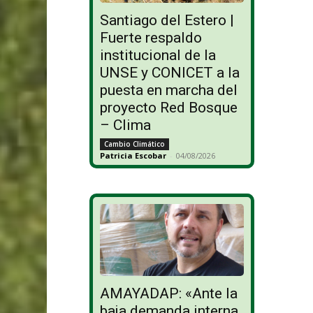
Santiago del Estero |
Fuerte respaldo
institucional de la
UNSE y CONICET a la
puesta en marcha del
proyecto Red Bosque
– Clima
Cambio Climático
Patricia Escobar
-
04/08/2026
AMAYADAP: «Ante la
baja demanda interna,