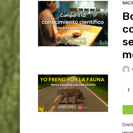
NAC
Bo
co
se
m
Crist
resid