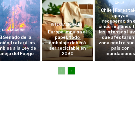
CHILE
Chile | Foresta
apoyan
recuperación 
INTERNACIONALES
cinco regiones 
DESTACADAS
Europa impulsa al
las intensas llu
El Senado de la
papel: todo
que afectaron 
ción tratará los
embalaje deberá
zona centro sur
bios a la Ley de
ser reciclable en
país con
anejo del Fuego
2030
inundacione