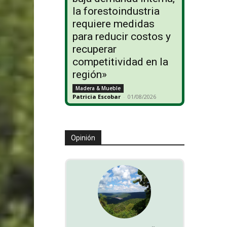
la forestoindustria
requiere medidas
para reducir costos y
recuperar
competitividad en la
región»
Madera & Mueble
Patricia Escobar
-
01/08/2026
Opinión