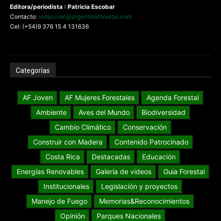
Editora/periodista : Patricia Escobar
Contacto:
redaccion@argentinaforestal.com
Cel: (+54)9 376 15 4 131636
Categorías
AF Joven
AF Mujeres Forestales
Agenda Forestal
Ambiente
Aves del Mundo
Biodiversidad
Cambio Climático
Conservación
Construir con Madera
Contenido Patrocinado
Costa Rica
Destacadas
Educación
Energías Renovables
Galería de videos
Guia Forestal
Institucionales
Legislación y proyectos
Manejo de Fuego
Memorias&Reconocimientos
Opinión
Parques Nacionales