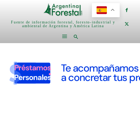
Fuente de información forestal, foresto-industrial y
ambiental de Argentina y América Latina