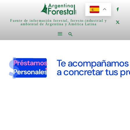
Fuente de información forestal, foresto-industrial y
ambiental de Argentina y América Latina