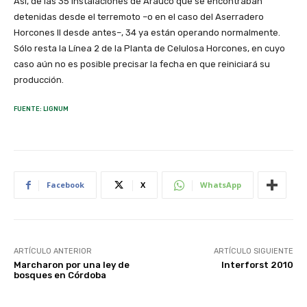
Así, de las 35 instalaciones de Arauco que se encontraban
detenidas desde el terremoto –o en el caso del Aserradero
Horcones II desde antes–, 34 ya están operando normalmente.
Sólo resta la Línea 2 de la Planta de Celulosa Horcones, en cuyo
caso aún no es posible precisar la fecha en que reiniciará su
producción.
FUENTE: LIGNUM
Facebook
X
WhatsApp
ARTÍCULO ANTERIOR
ARTÍCULO SIGUIENTE
Marcharon por una ley de
Interforst 2010
bosques en Córdoba