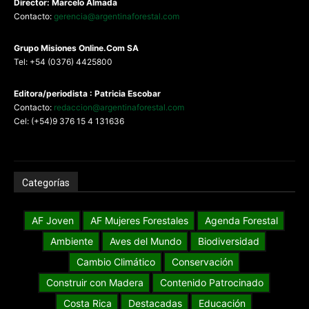
Director: Marcelo Almada
Contacto:
gerencia@argentinaforestal.com
G
rupo Misiones
Online.Com
SA
Tel: +54 (0376) 4425800
Editora/periodista : Patricia Escobar
Contacto:
redaccion@argentinaforestal.com
Cel: (+54)9 376 15 4 131636
Categorías
AF Joven
AF Mujeres Forestales
Agenda Forestal
Ambiente
Aves del Mundo
Biodiversidad
Cambio Climático
Conservación
Construir con Madera
Contenido Patrocinado
Costa Rica
Destacadas
Educación