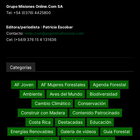
G
rupo Misiones
Online.Com
SA
Tel: +54 (0376) 4425800
Editora/periodista : Patricia Escobar
Contacto:
redaccion@argentinaforestal.com
Cel: (+54)9 376 15 4 131636
Categorías
AF Joven
AF Mujeres Forestales
Agenda Forestal
Ambiente
Aves del Mundo
Biodiversidad
Cambio Climático
Conservación
Construir con Madera
Contenido Patrocinado
Costa Rica
Destacadas
Educación
Energías Renovables
Galería de videos
Guia Forestal