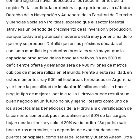
con una logística fluvial adecuada a los requerimientos de la
región. En tal sentido, la profesional, que pertenece a la cátedra
Derecho de la Navegación y Aduanero de la Facultad de Derecho
y Ciencias Sociales y Políticas, expresó que el sector forestal
atraviesa un periodo de crecimiento de la inversión y producción,
aunque todavía el potencial maderero está muy por encima de lo
que hoy se produce. Detalló que en las próximas décadas el
consumo mundial de productos forestales será mayor que la
capacidad productiva de los bosques nativos. Ya en 2010 el
déficit entre oferta y demanda será de 900 millones de metros
cúbicos de madera rolliza en el mundo. Frente a esta realidad, en
estos momentos hay 800 mil hectáreas forestadas en Argentina
y se tiene la posibilidad de implantar 10 millones más sin hacer
ningún tipo de mejoras, por lo cual la Hidrovía puede resultar un
buen negocio en un futuro no muy lejano. Resaltó como uno de
los aspectos más beneficiosos de la Hidrovía la diversificación de
la corriente comercial, pues actualmente el 80% de las cargas
bajan desde el norte y sólo el 20% va río arriba. “Se podría salir
hacia otros mercados, sin depender de exportar desde los
puertos principales, como ser el de Rosario y Buenos Aires». Otra