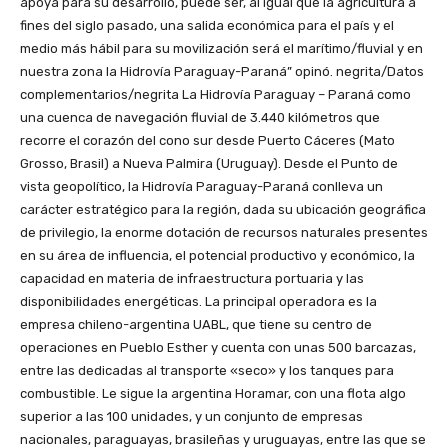
apoya para su desarrollo, puede ser, al igual que la agricultura a
fines del siglo pasado, una salida económica para el país y el
medio más hábil para su movilización será el marítimo/fluvial y en
nuestra zona la Hidrovía Paraguay-Paraná” opinó. negrita/Datos
complementarios/negrita La Hidrovía Paraguay – Paraná como
una cuenca de navegación fluvial de 3.440 kilómetros que
recorre el corazón del cono sur desde Puerto Cáceres (Mato
Grosso, Brasil) a Nueva Palmira (Uruguay). Desde el Punto de
vista geopolítico, la Hidrovía Paraguay-Paraná conlleva un
carácter estratégico para la región, dada su ubicación geográfica
de privilegio, la enorme dotación de recursos naturales presentes
en su área de influencia, el potencial productivo y económico, la
capacidad en materia de infraestructura portuaria y las
disponibilidades energéticas. La principal operadora es la
empresa chileno-argentina UABL, que tiene su centro de
operaciones en Pueblo Esther y cuenta con unas 500 barcazas,
entre las dedicadas al transporte «seco» y los tanques para
combustible. Le sigue la argentina Horamar, con una flota algo
superior a las 100 unidades, y un conjunto de empresas
nacionales, paraguayas, brasileñas y uruguayas, entre las que se