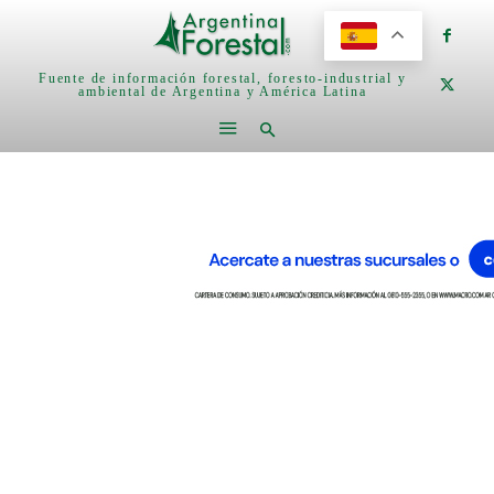
Fuente de información forestal, foresto-industrial y
ambiental de Argentina y América Latina