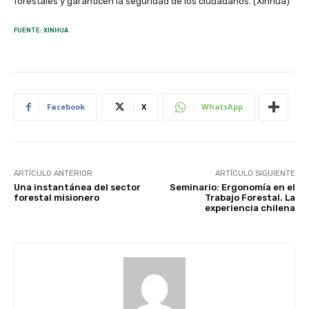
forestales y garanticen la seguridad de los ciudadanos. (Xinhua)
FUENTE: XINHUA
Facebook
X
WhatsApp
ARTÍCULO ANTERIOR
ARTÍCULO SIGUIENTE
Una instantánea del sector
Seminario: Ergonomía en el
forestal misionero
Trabajo Forestal. La
experiencia chilena