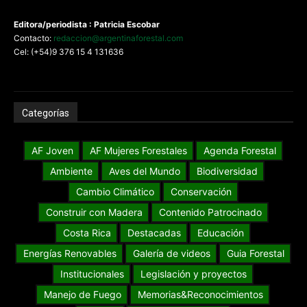
Editora/periodista : Patricia Escobar
Contacto:
redaccion@argentinaforestal.com
Cel: (+54)9 376 15 4 131636
Categorías
AF Joven
AF Mujeres Forestales
Agenda Forestal
Ambiente
Aves del Mundo
Biodiversidad
Cambio Climático
Conservación
Construir con Madera
Contenido Patrocinado
Costa Rica
Destacadas
Educación
Energías Renovables
Galería de videos
Guia Forestal
Institucionales
Legislación y proyectos
Manejo de Fuego
Memorias&Reconocimientos