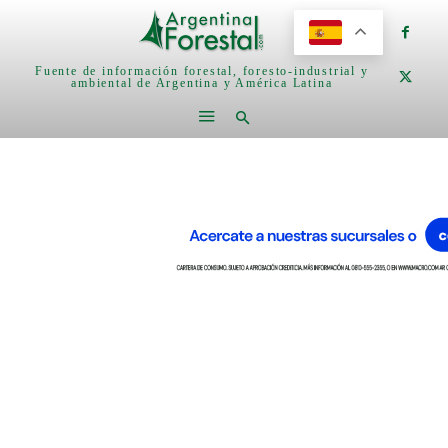
Fuente de información forestal, foresto-industrial y
ambiental de Argentina y América Latina