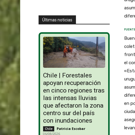
asumi
difer
Últimas noticias
FUENTE
Bueno
colet
front
el co
«Est
Chile | Forestales
urugu
apoyan recuperación
asumi
en cinco regiones tras
difer
las intensas lluvias
en po
que afectaron la zona
ciud
centro sur del país
asegu
con inundaciones
levan
Patricia Escobar
-
Chile
06/08/2026