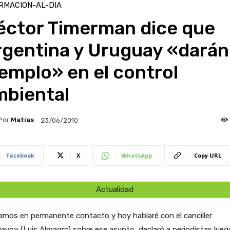
RMACION-AL-DIA
éctor Timerman dice que
rgentina y Uruguay «darán
emplo» en el control
mbiental
Por
Matias
23/06/2010
Facebook
X
WhatsApp
Copy URL
Actualidad
amos en permanente contacto y hoy hablaré con el canciller
ayo» (Luis Almagro) sobre ese asunto, declaró a periodistas lueg