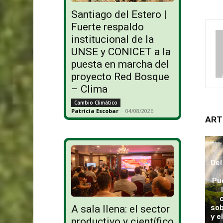
Santiago del Estero |
Fuerte respaldo
institucional de la
UNSE y CONICET a la
puesta en marcha del
proyecto Red Bosque
– Clima
Cambio Climático
Patricia Escobar
-
04/08/2026
ART
Del
Pu
sob
A sala llena: el sector
y e
productivo y científico