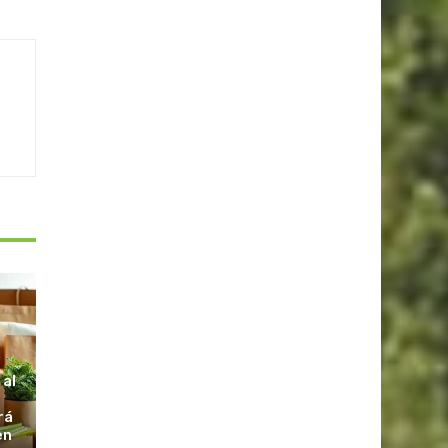
S
 al
rá
en