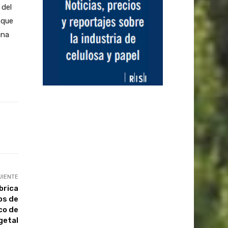
 del
 que
ina
UIENTE
brica
os de
co de
getal