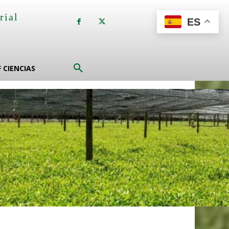
rial
ES
a
F CIENCIAS