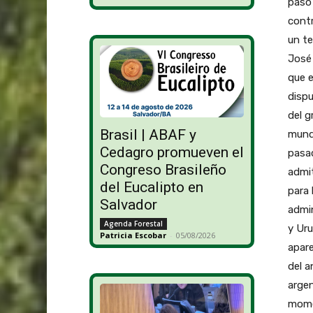
paso 
contr
un te
José 
que e
dispu
del g
Brasil | ABAF y
mund
Cedagro promueven el
pasad
Congreso Brasileño
admit
del Eucalipto en
para 
Salvador
admin
Agenda Forestal
y Uru
Patricia Escobar
-
05/08/2026
apar
del a
argen
mome