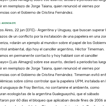
r en reemplazo de Jorge Taiana, quien renunció el viernes por
encias con el Gobierno de Cristina Fernández.
: AGENCIA EFE
s Aires, 22 jun (EFE).- Argentina y Uruguay, que buscan superar 
azos de un conflicto por la instalación de una papelera en una zo
eriza, «darán un ejemplo al mundo» sobre el papel de los Gobiern
ntrol ambiental, dijo hoy el canciller argentino, Héctor Timerman.
amos en permanente contacto y hoy hablaré con el canciller
ayo» (Luis Almagro) sobre ese asunto, declaró a periodistas lueg
r en reemplazo de Jorge Taiana, quien renunció el viernes por
encias con el Gobierno de Cristina Fernández. Timerman evitó ent
lémicas sobre cómo controlar que la papelera UPM, instalada en 
ad uruguaya de Fray Bentos, no contamine el ambiente, como
ran ecologistas de la argentina Gualeguaychú, que el sábado
taron por 60 días el bloqueo que aplicaban desde fines de 2006 a