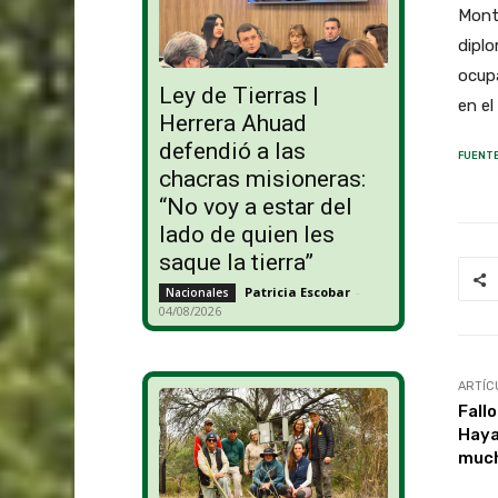
Mont
diplo
ocup
Ley de Tierras |
en el
Herrera Ahuad
defendió a las
FUENTE
chacras misioneras:
“No voy a estar del
lado de quien les
saque la tierra”
Patricia Escobar
-
Nacionales
04/08/2026
ARTÍC
Fallo
Haya:
muc