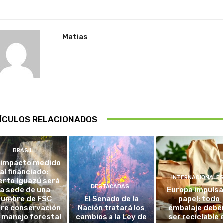
Matias
ÍCULOS RELACIONADOS
BRASIL
 impacto medido
al financiado:
INTERNACIONALE
erto Iguazú será
DESTACADAS
la sede de una
Europa impulsa
cumbre de FSC
El Senado de la
papel: todo
re conservación
Nación tratará los
embalaje debe
l manejo forestal
cambios a la Ley de
ser reciclable 