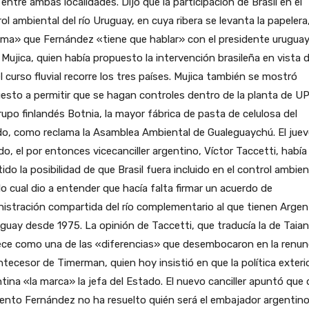
entre ambas localidades. Dijo que la participación de Brasil en el
ol ambiental del río Uruguay, en cuya ribera se levanta la papelera
ma» que Fernández «tiene que hablar» con el presidente uruguay
Mujica, quien había propuesto la intervención brasileña en vista 
l curso fluvial recorre los tres países. Mujica también se mostró
esto a permitir que se hagan controles dentro de la planta de U
rupo finlandés Botnia, la mayor fábrica de pasta de celulosa del
o, como reclama la Asamblea Ambiental de Gualeguaychú. El jue
o, el por entonces vicecanciller argentino, Víctor Taccetti, había
ido la posibilidad de que Brasil fuera incluido en el control ambien
lo cual dio a entender que hacía falta firmar un acuerdo de
istración compartida del río complementario al que tienen Argen
guay desde 1975. La opinión de Taccetti, que traducía la de Taian
ece como una de las «diferencias» que desembocaron en la renun
ntecesor de Timerman, quien hoy insistió en que la política exteri
tina «la marca» la jefa del Estado. El nuevo canciller apuntó que 
nto Fernández no ha resuelto quién será el embajador argentino