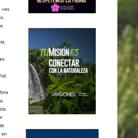
, «es
o,
de
PM,
ves
tal,
tina
a,
cia
or
de
 en