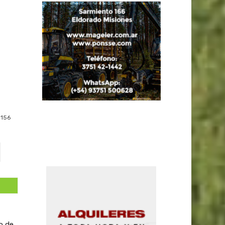
156
o de