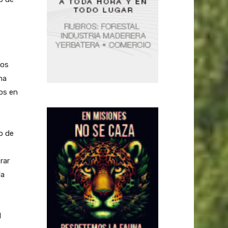
los
na
os en
o de
rar
la
l