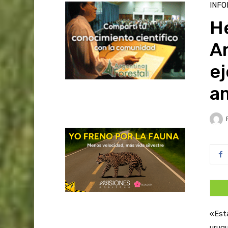
INFO
H
A
ej
a
«Est
urugu