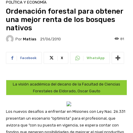
POLÍTICA Y ECONOMÍA
Ordenación forestal para obtener
una mejor renta de los bosques
nativos
Por
Matias
81
21/06/2010
Facebook
X
WhatsApp
La visión académica del decano de la Facultad de Ciencias
Forestales de Eldorado, Oscar Gauto
Los nuevos desafíos a enfrentar en Misiones con Ley Nac. 26.331
presentan un escenario “optimista” para el profesional, que
avizora que “con su puesta en vigencia, se espera contar con
fondos que generen posibilidades de mejorar el nivel productivo