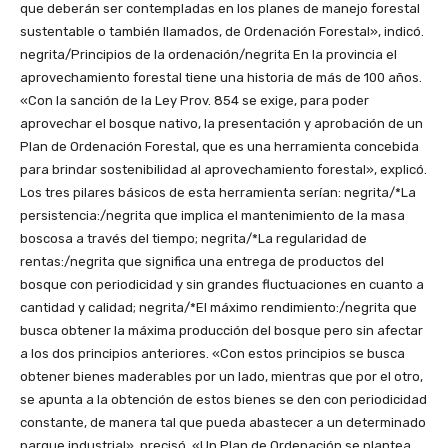
que deberán ser contempladas en los planes de manejo forestal
sustentable o también llamados, de Ordenación Forestal», indicó.
negrita/Principios de la ordenación/negrita En la provincia el
aprovechamiento forestal tiene una historia de más de 100 años.
«Con la sanción de la Ley Prov. 854 se exige, para poder
aprovechar el bosque nativo, la presentación y aprobación de un
Plan de Ordenación Forestal, que es una herramienta concebida
para brindar sostenibilidad al aprovechamiento forestal», explicó.
Los tres pilares básicos de esta herramienta serían: negrita/*La
persistencia:/negrita que implica el mantenimiento de la masa
boscosa a través del tiempo; negrita/*La regularidad de
rentas:/negrita que significa una entrega de productos del
bosque con periodicidad y sin grandes fluctuaciones en cuanto a
cantidad y calidad; negrita/*El máximo rendimiento:/negrita que
busca obtener la máxima producción del bosque pero sin afectar
a los dos principios anteriores. «Con estos principios se busca
obtener bienes maderables por un lado, mientras que por el otro,
se apunta a la obtención de estos bienes se den con periodicidad
constante, de manera tal que pueda abastecer a un determinado
parque industrial», precisó. «Un Plan de Ordenación se plantea