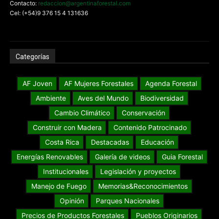
Contacto:
redaccion@argentinaforestal.com
Cel: (+54)9 376 15 4 131636
Categorías
AF Joven
AF Mujeres Forestales
Agenda Forestal
Ambiente
Aves del Mundo
Biodiversidad
Cambio Climático
Conservación
Construir con Madera
Contenido Patrocinado
Costa Rica
Destacadas
Educación
Energías Renovables
Galería de videos
Guia Forestal
Institucionales
Legislación y proyectos
Manejo de Fuego
Memorias&Reconocimientos
Opinión
Parques Nacionales
Precios de Productos Forestales
Pueblos Originarios