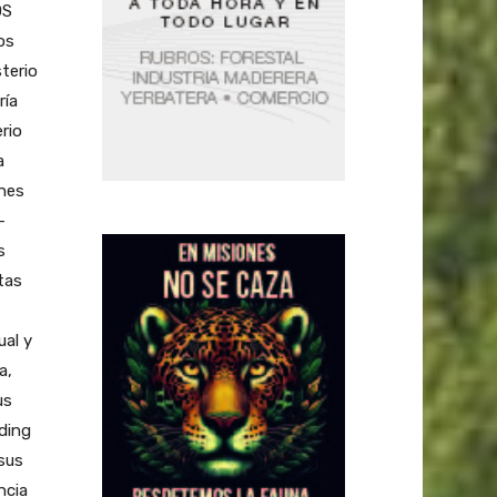
OS
os
sterio
ría
rio
a
ones
–
s
tas
al y
a,
us
ding
sus
ncia