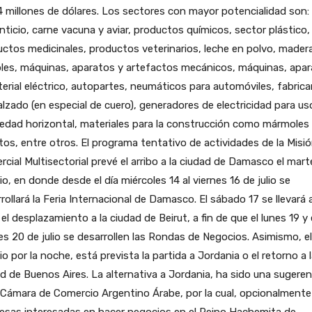
 millones de dólares. Los sectores con mayor potencialidad son:
nticio, carne vacuna y aviar, productos químicos, sector plástico,
ctos medicinales, productos veterinarios, leche en polvo, mader
les, máquinas, aparatos y artefactos mecánicos, máquinas, apa
erial eléctrico, autopartes, neumáticos para automóviles, fabric
alzado (en especial de cuero), generadores de electricidad para us
edad horizontal, materiales para la construcción como mármoles
tos, entre otros. El programa tentativo de actividades de la Misi
cial Multisectorial prevé el arribo a la ciudad de Damasco el mart
lio, en donde desde el día miércoles 14 al viernes 16 de julio se
rollará la Feria Internacional de Damasco. El sábado 17 se llevará 
el desplazamiento a la ciudad de Beirut, a fin de que el lunes 19 y 
s 20 de julio se desarrollen las Rondas de Negocios. Asimismo, e
lio por la noche, está prevista la partida a Jordania o el retorno a 
d de Buenos Aires. La alternativa a Jordania, ha sido una sugeren
 Cámara de Comercio Argentino Árabe, por la cual, opcionalmente
esas interesadas en hacer negocios en el Reino Hachemita de