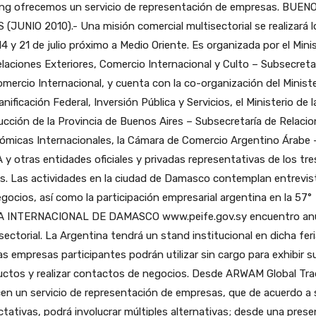
ing ofrecemos un servicio de representación de empresas.
BUEN
 (JUNIO 2010).- Una misión comercial multisectorial se realizará l
14 y 21 de julio próximo a Medio Oriente. Es organizada por el Mini
laciones Exteriores, Comercio Internacional y Culto – Subsecreta
mercio Internacional, y cuenta con la co-organización del Ministe
anificación Federal, Inversión Pública y Servicios, el Ministerio de l
cción de la Provincia de Buenos Aires – Subsecretaría de Relaci
ómicas Internacionales, la Cámara de Comercio Argentino Árabe 
y otras entidades oficiales y privadas representativas de los tre
s. Las actividades en la ciudad de Damasco contemplan entrevis
gocios, así como la participación empresarial argentina en la 57°
A INTERNACIONAL DE DAMASCO www.peife.gov.sy encuentro anu
sectorial. La Argentina tendrá un stand institucional en dicha feri
as empresas participantes podrán utilizar sin cargo para exhibir s
uctos y realizar contactos de negocios. Desde ARWAM Global Tra
en un servicio de representación de empresas, que de acuerdo a 
tativas, podrá involucrar múltiples alternativas; desde una prese