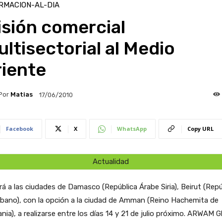
RMACION-AL-DIA
sión comercial
ltisectorial al Medio
riente
Por
Matias
17/06/2010
Facebook
X
WhatsApp
Copy URL
Actualidad
irá a las ciudades de Damasco (República Árabe Siria), Beirut (Repú
íbano), con la opción a la ciudad de Amman (Reino Hachemita de
nia), a realizarse entre los días 14 y 21 de julio próximo. ARWAM G