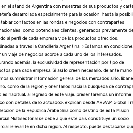
a en el stand de Argentina con muestras de sus productos y carte
letería desarrollada especialmente para la ocasión, hasta la posibi
tablar contactos en las rondas e negocios con contrapartes
nacionales, como potenciales clientes, generados previamente d
do al perfil de cada empresa y de los productos ofrecidos,
inadas a través la Cancillería Argentina. «Estamos en condicione
 un viaje de negocios acorde a cada uno de los interesados,
rando además, la exclusividad de representación por tipo de
ctos para cada empresa. Si así lo creen necesario, de ante mano
os suministrar información general de los mercados sirio, libané
no, como de la región y orientarlos hacia la búsqueda de contrapa
es habitual, al regreso de este viaje, presentaremos un informe
co con detalles de lo actuado», explican desde ARWAM Global Tr
lección de la República Árabe Siria como destino de esta Misión
cial Multisectorial se debe a que este país constituye un socio
cial relevante en dicha región. Al respecto, puede destacarse que