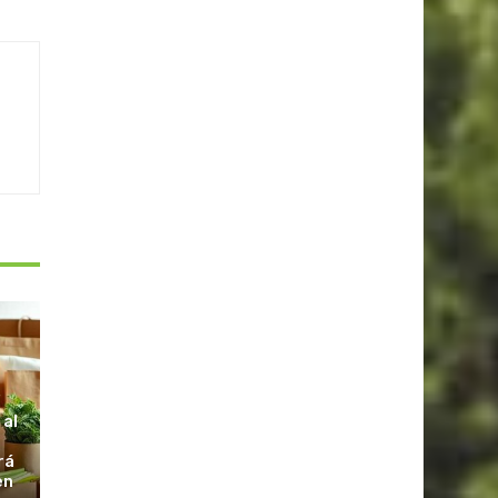
S
 al
rá
en