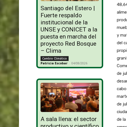
48,64
Santiago del Estero |
alime
Fuerte respaldo
produ
institucional de la
mueb
UNSE y CONICET a la
y mat
puesta en marcha del
del c
proyecto Red Bosque
– Clima
propi
grani
Cambio Climático
Patricia Escobar
-
04/08/2026
Comer
de ju
desar
cabo 
marte
de ju
ciuda
A sala llena: el sector
de la
productivo y científico
empr