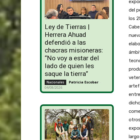
expor
del p
los 2
Ley de Tierras |
Cabe 
Herrera Ahuad
nuev
defendió a las
elabo
chacras misioneras:
ámbit
“No voy a estar del
tecno
lado de quien les
produ
saque la tierra”
veter
Patricia Escobar
-
Nacionales
artef
04/08/2026
entre
dicho
comer
otros
expor
largo