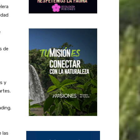
lera
lidad
e
s de
s y
rtes.
ading.
 las