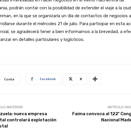
nia, podrán contar con la posibilidad de extender el viaje a la ciu
man, en la que se organizaría un día de contactos de negocios 
rollarse durante el miércoles 21 de julio. Para participar en esta a
cial, se agradecerá tener a bien informarnos a la brevedad, a ef
anzar en detalles particulares y logísticos.
Facebook
X
Cuota
ULO ANTERIOR
ARTÍCULO SIG
zuela: nueva empresa
Faima convoca al 122º Con
tal controlará explotación
Nacional Mad
stal