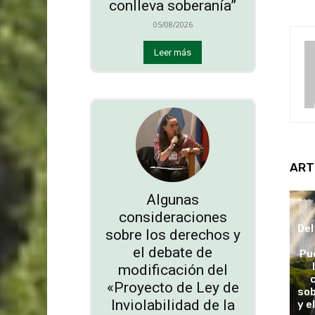
conlleva soberanía”
05/08/2026
Leer más
ART
Algunas
consideraciones
Del
sobre los derechos y
el debate de
Pu
modificación del
«Proyecto de Ley de
sob
Inviolabilidad de la
y e