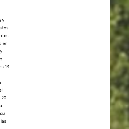
a y
ratos
antes
o en
 y
ón
es 13
a
el
l 20
la
cia
 las