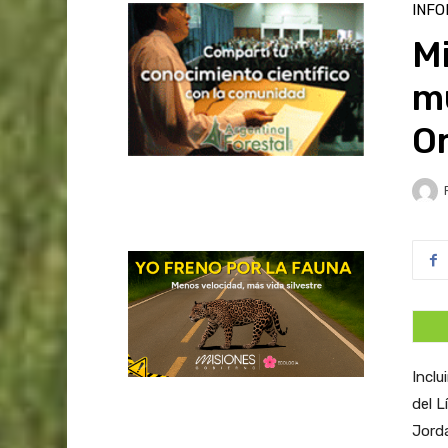
INFO
Mi
mu
O
Inclu
del L
Jorda