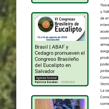
físic
y fol
de en
inter
acuer
coord
armar
Brasil | ABAF y
asegu
Cedagro promueven el
produ
Congreso Brasileño
podem
del Eucalipto en
Salvador
jorda
Como 
Agenda Forestal
Patricia Escobar
-
05/08/2026
técni
La se
Comer
comer