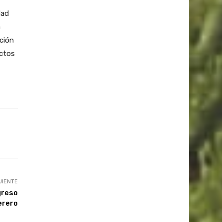
dad
a
cción
ectos
UIENTE
greso
erero