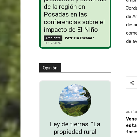
de la región en
Jorda
Posadas en las
de Am
conferencias sobre el
desar
impacto de El Niño
comer
Patricia Escobar
-
Ambiente
de av
31/07/2026
Opinión
ARTÍC
Vene
Ley de tierras: “La
esta
propiedad rural
fore