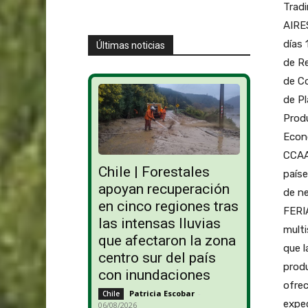
Trad
AIRES
días 
Últimas noticias
de Re
de Co
de Pl
Produ
Econ
CCAA 
Chile | Forestales
paíse
apoyan recuperación
de ne
en cinco regiones tras
FERI
las intensas lluvias
multi
que afectaron la zona
que l
centro sur del país
prod
con inundaciones
ofrec
Patricia Escobar
-
Chile
expec
06/08/2026