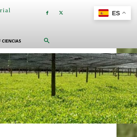
rial
ES
a
F CIENCIAS