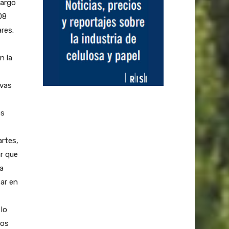
largo
08
res.
n la
evas
os
artes,
ar que
a
sar en
 lo
los