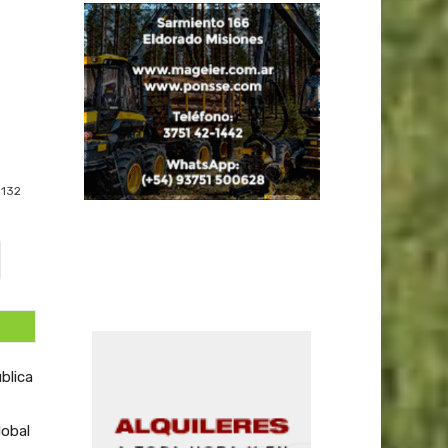
132
blica
lobal