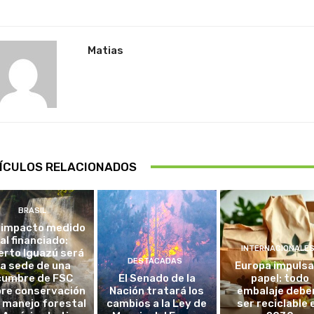
Matias
ÍCULOS RELACIONADOS
BRASIL
 impacto medido
al financiado:
INTERNACIONALE
erto Iguazú será
DESTACADAS
la sede de una
Europa impulsa
cumbre de FSC
El Senado de la
papel: todo
re conservación
Nación tratará los
embalaje debe
l manejo forestal
cambios a la Ley de
ser reciclable 