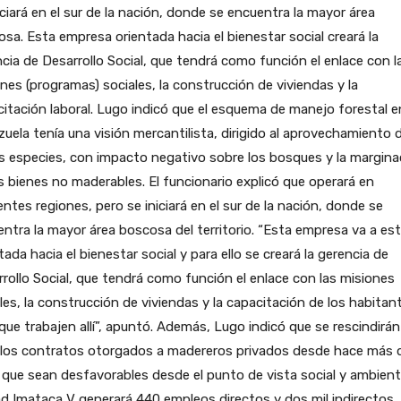
iciará en el sur de la nación, donde se encuentra la mayor área
sa. Esta empresa orientada hacia el bienestar social creará la
cia de Desarrollo Social, que tendrá como función el enlace con l
nes (programas) sociales, la construcción de viviendas y la
itación laboral. Lugo indicó que el esquema de manejo forestal e
uela tenía una visión mercantilista, dirigido al aprovechamiento 
 especies, con impacto negativo sobre los bosques y la margina
s bienes no maderables. El funcionario explicó que operará en
entes regiones, pero se iniciará en el sur de la nación, donde se
ntra la mayor área boscosa del territorio. “Esta empresa va a est
tada hacia el bienestar social y para ello se creará la gerencia de
rollo Social, que tendrá como función el enlace con las misiones
les, la construcción de viviendas y la capacitación de los habitan
que trabajen allí”, apuntó. Además, Lugo indicó que se rescindirán
llos contratos otorgados a madereros privados desde hace más 
que sean desfavorables desde el punto de vista social y ambienta
d Imataca V generará 440 empleos directos y dos mil indirectos.