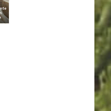
ante
n
o