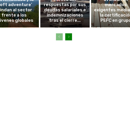
soft adventure’
respuestas por sus
mercados
lindan al sector
deudas salariales e
exigentes medi
frente a los
indemnizaciones
la certificació
ivenes globales
tras el cierre...
PEFC en grup