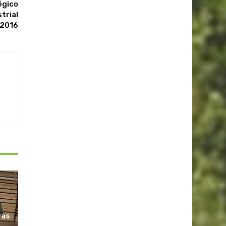
égico
trial
-2016
ras