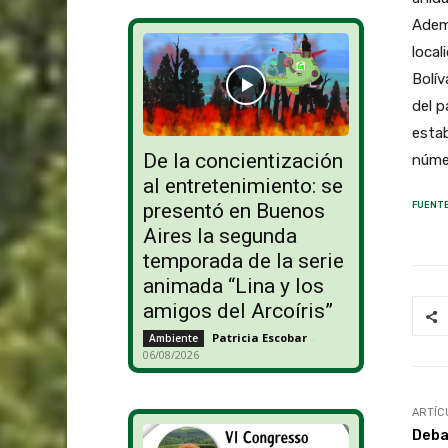
Ademá
local
Bolív
del p
estab
De la concientización
númer
al entretenimiento: se
presentó en Buenos
FUENTE
Aires la segunda
temporada de la serie
animada “Lina y los
amigos del Arcoíris”
Patricia Escobar
-
Ambiente
06/08/2026
ARTÍC
Deba