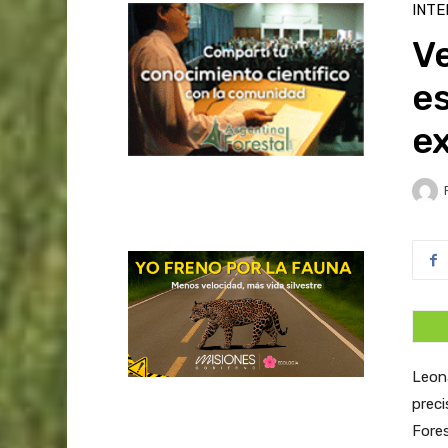
INTE
V
es
ex
Leona
preci
Fores