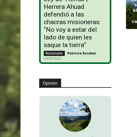
‘
Herrera Ahuad
b
defendió a las
chacras misioneras:
va
“No voy a estar del
lado de quien les
saque la tierra”
Patricia Escobar
-
Nacionales
04/08/2026
Opinión