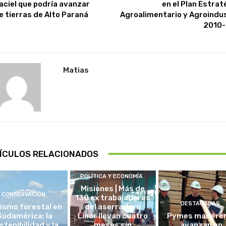
aciel que podría avanzar
en el Plan Estrat
e tierras de Alto Paraná
Agroalimentario y Agroindus
2010
Matias
ÍCULOS RELACIONADOS
POLÍTICA Y ECONOMÍA
Misiones | Más de
CONSERVACIÓN
130 ex trabajadores
DESTACADAS
ismo forestal en
del aserradero
Sudamérica: la
Linor llevan cuatro
Pymes madere
stenibilidad y la
meses sin
avanzan en