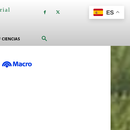
rial
ES
a
F CIENCIAS