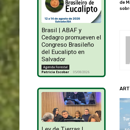
de M
sobr
Brasil | ABAF y
Cedagro promueven el
Congreso Brasileño
del Eucalipto en
Salvador
Agenda Forestal
Patricia Escobar
-
05/08/2026
ART
Tur
Ley de Tierras |
so