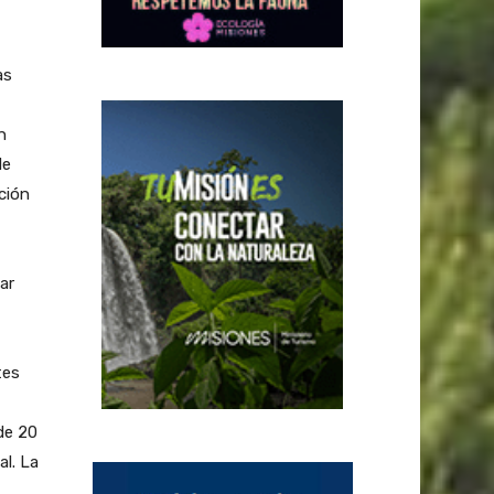
as
n
de
ción
ar
tes
de 20
l. La