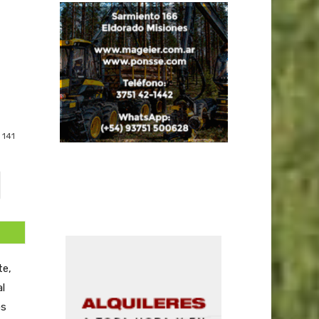
141
te,
l
os