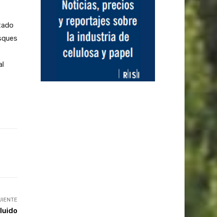
tado
osques
al
UIENTE
luido