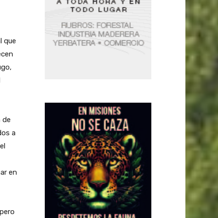
l que
ecen
ugo,
l
 de
dos a
el
nar en
 pero