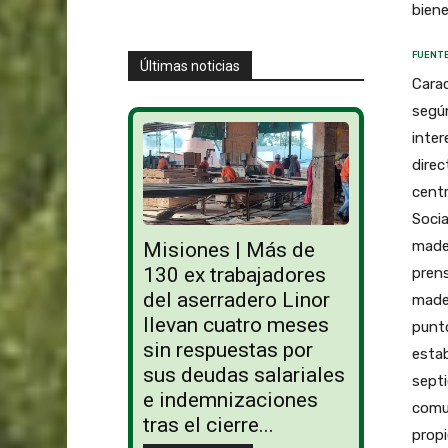
bien
FUENTE
Últimas noticias
Carac
según
inter
direc
centr
Socia
made
Misiones | Más de
130 ex trabajadores
prens
del aserradero Linor
made
llevan cuatro meses
punto
sin respuestas por
estab
sus deudas salariales
septi
e indemnizaciones
comu
tras el cierre...
propi