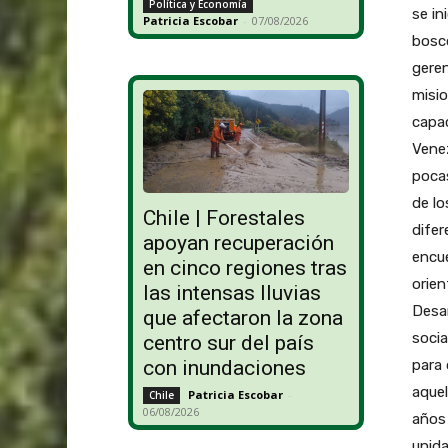
Política y Economía
se in
Patricia Escobar
-
07/08/2026
bosco
geren
misio
capac
Venez
pocas
de lo
Chile | Forestales
difer
apoyan recuperación
encue
en cinco regiones tras
orien
las intensas lluvias
Desar
que afectaron la zona
socia
centro sur del país
para 
con inundaciones
aque
Patricia Escobar
-
Chile
06/08/2026
años 
unida