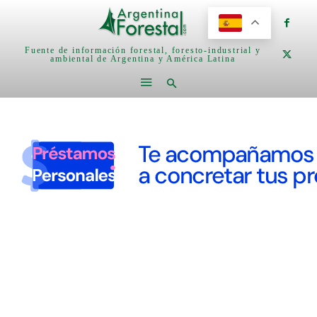
Fuente de información forestal, foresto-industrial y
ambiental de Argentina y América Latina