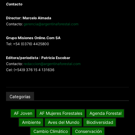
Contacto
Director: Marcelo Almada
Contacto:
gerencia@argentinaforestal.com
G
rupo Misiones
Online.Com
SA
Tel: +54 (0376) 4425800
Editora/periodista : Patricia Escobar
Contacto:
redaccion@argentinaforestal.com
Cel: (+54)9 376 15 4 131636
Categorías
AF Joven
AF Mujeres Forestales
Agenda Forestal
Ambiente
Aves del Mundo
Biodiversidad
Cambio Climático
Conservación