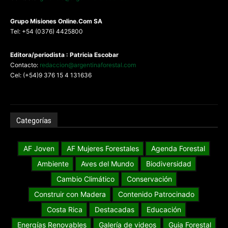
G
rupo Misiones
Online.Com
SA
Tel: +54 (0376) 4425800
Editora/periodista : Patricia Escobar
Contacto:
redaccion@argentinaforestal.com
Cel: (+54)9 376 15 4 131636
Categorías
AF Joven
AF Mujeres Forestales
Agenda Forestal
Ambiente
Aves del Mundo
Biodiversidad
Cambio Climático
Conservación
Construir con Madera
Contenido Patrocinado
Costa Rica
Destacadas
Educación
Energías Renovables
Galería de videos
Guia Forestal