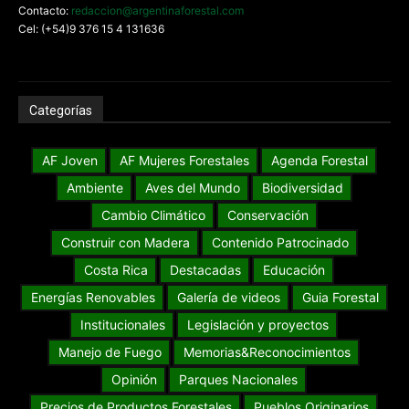
Contacto:
redaccion@argentinaforestal.com
Cel: (+54)9 376 15 4 131636
Categorías
AF Joven
AF Mujeres Forestales
Agenda Forestal
Ambiente
Aves del Mundo
Biodiversidad
Cambio Climático
Conservación
Construir con Madera
Contenido Patrocinado
Costa Rica
Destacadas
Educación
Energías Renovables
Galería de videos
Guia Forestal
Institucionales
Legislación y proyectos
Manejo de Fuego
Memorias&Reconocimientos
Opinión
Parques Nacionales
Precios de Productos Forestales
Pueblos Originarios