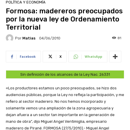
POLÍTICA Y ECONOMÍA
Formosa: madereros preocupados
por la nueva ley de Ordenamiento
Territorial
Por
Matias
81
04/06/2010
Facebook
X
WhatsApp
Sin definición de los alcances de la Ley Nac. 26331
«Los productores estamos un poco preocupados, se hizo dos
audiencias públicas, porque la Ley no refleja la participación, y me
refiero al sector maderero. No nos hemos incorporado y
solamente vemos una ampliación de la zona agropecuaria y
dejan afuera a un sector tan importante en la generación de
mano de obra”, dijo Miguel Angel Ventimiglia, empresario
maderero de Pirané.
FORMOSA (27/5/2010).- Miguel Angel