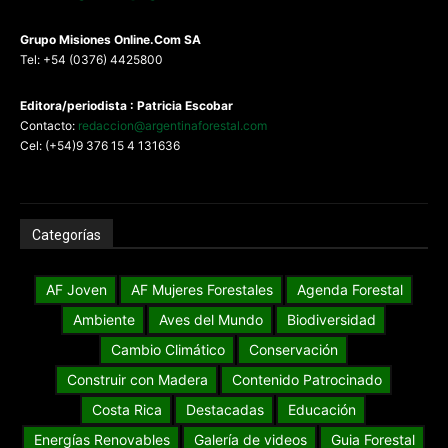
G
rupo Misiones
Online.Com
SA
Tel: +54 (0376) 4425800
Editora/periodista : Patricia Escobar
Contacto:
redaccion@argentinaforestal.com
Cel: (+54)9 376 15 4 131636
Categorías
AF Joven
AF Mujeres Forestales
Agenda Forestal
Ambiente
Aves del Mundo
Biodiversidad
Cambio Climático
Conservación
Construir con Madera
Contenido Patrocinado
Costa Rica
Destacadas
Educación
Energías Renovables
Galería de videos
Guia Forestal