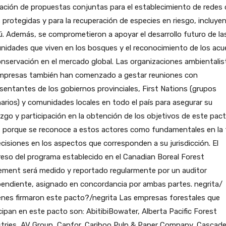
zación de propuestas conjuntas para el establecimiento de redes 
 protegidas y para la recuperación de especies en riesgo, incluyen
ú. Además, se comprometieron a apoyar el desarrollo futuro de la
idades que viven en los bosques y el reconocimiento de los acu
nservación en el mercado global. Las organizaciones ambientalis
empresas también han comenzado a gestar reuniones con
sentantes de los gobiernos provinciales, First Nations (grupos
narios) y comunidades locales en todo el país para asegurar su
azgo y participación en la obtención de los objetivos de este pact
, porque se reconoce a estos actores como fundamentales en la
cisiones en los aspectos que corresponden a su jurisdicción. El
eso del programa establecido en el Canadian Boreal Forest
ement será medido y reportado regularmente por un auditor
endiente, asignado en concordancia por ambas partes. negrita/
enes firmaron este pacto?/negrita Las empresas forestales que
cipan en este pacto son: AbitibiBowater, Alberta Pacific Forest
stries, AV Group, Canfor, Cariboo Pulp & Paper Company, Cascad