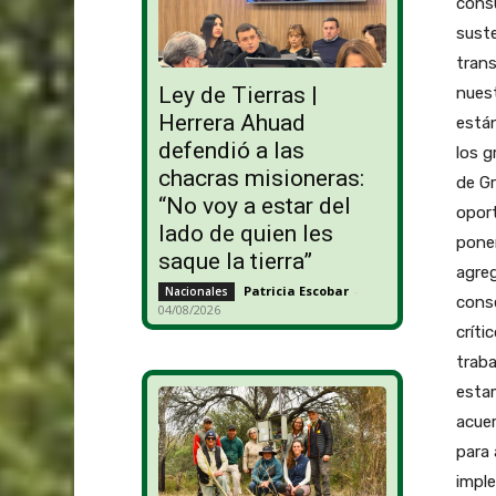
cons
suste
trans
Ley de Tierras |
nuest
Herrera Ahuad
están
defendió a las
los g
chacras misioneras:
de Gr
“No voy a estar del
oport
lado de quien les
poner
saque la tierra”
agreg
Patricia Escobar
-
Nacionales
conse
04/08/2026
críti
traba
estam
acuer
para 
imple