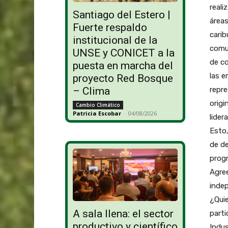
reali
Santiago del Estero |
áreas
Fuerte respaldo
carib
institucional de la
comun
UNSE y CONICET a la
de co
puesta en marcha del
las 
proyecto Red Bosque
repre
– Clima
origi
Cambio Climático
Patricia Escobar
-
04/08/2026
lider
Esto
de de
progr
Agre
indep
¿Qui
A sala llena: el sector
parti
productivo y científico
Indu