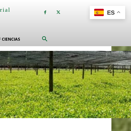
rial
ES
a
F CIENCIAS