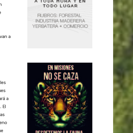
m
e
van a
les
ues
ará a
 El
vas
reno
ue