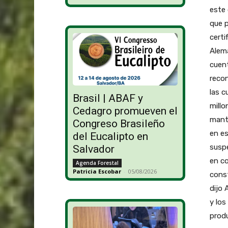
este
que p
certi
Alema
cuen
recon
las c
Brasil | ABAF y
millo
Cedagro promueven el
mante
Congreso Brasileño
en es
del Eucalipto en
suspe
Salvador
en co
Agenda Forestal
Patricia Escobar
-
05/08/2026
const
dijo 
y los
produ