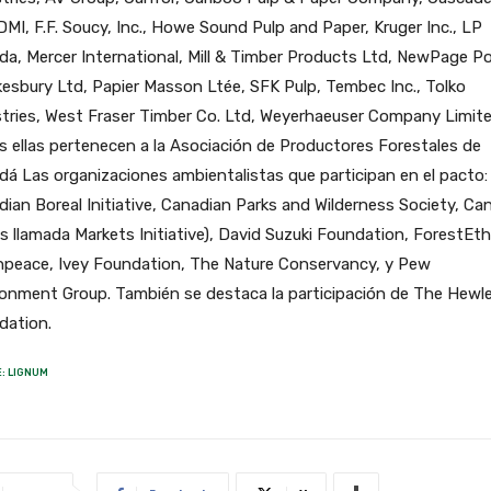
 DMI, F.F. Soucy, Inc., Howe Sound Pulp and Paper, Kruger Inc., LP
a, Mercer International, Mill & Timber Products Ltd, NewPage Po
sbury Ltd, Papier Masson Ltée, SFK Pulp, Tembec Inc., Tolko
tries, West Fraser Timber Co. Ltd, Weyerhaeuser Company Limite
 ellas pertenecen a la Asociación de Productores Forestales de
á Las organizaciones ambientalistas que participan en el pacto:
ian Boreal Initiative, Canadian Parks and Wilderness Society, Ca
s llamada Markets Initiative), David Suzuki Foundation, ForestEth
npeace, Ivey Foundation, The Nature Conservancy, y Pew
ronment Group. También se destaca la participación de The Hewl
dation.
: LIGNUM