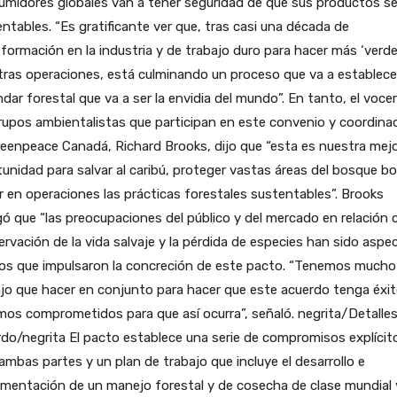
umidores globales van a tener seguridad de que sus productos s
ntables. “Es gratificante ver que, tras casi una década de
formación en la industria y de trabajo duro para hacer más ‘verde
ras operaciones, está culminando un proceso que va a establece
dar forestal que va a ser la envidia del mundo”. En tanto, el voce
rupos ambientalistas que participan en este convenio y coordina
eenpeace Canadá, Richard Brooks, dijo que “esta es nuestra mej
unidad para salvar al caribú, proteger vastas áreas del bosque bo
 en operaciones las prácticas forestales sustentables”. Brooks
ó que “las preocupaciones del público y del mercado en relación 
rvación de la vida salvaje y la pérdida de especies han sido aspe
cos que impulsaron la concreción de este pacto. “Tenemos mucho
jo que hacer en conjunto para hacer que este acuerdo tenga éxit
os comprometidos para que así ocurra”, señaló. negrita/Detalles
do/negrita El pacto establece una serie de compromisos explícit
ambas partes y un plan de trabajo que incluye el desarrollo e
mentación de un manejo forestal y de cosecha de clase mundial y