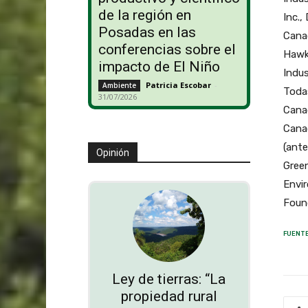
de la región en
Inc.,
Posadas en las
Canad
conferencias sobre el
Hawke
impacto de El Niño
Indus
Patricia Escobar
-
Ambiente
Todas
31/07/2026
Canad
Canad
(ante
Opinión
Gree
Envi
Foun
FUENTE
Ley de tierras: “La
propiedad rural