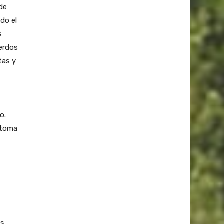
de
do el
s
erdos
tas y
o.
 toma
es