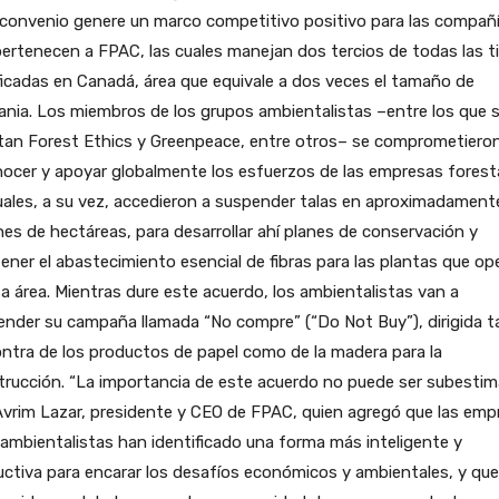
 convenio genere un marco competitivo positivo para las compañ
ertenecen a FPAC, las cuales manejan dos tercios de todas las ti
ficadas en Canadá, área que equivale a dos veces el tamaño de
nia. Los miembros de los grupos ambientalistas –entre los que 
tan Forest Ethics y Greenpeace, entre otros– se comprometiero
ocer y apoyar globalmente los esfuerzos de las empresas forest
uales, a su vez, accedieron a suspender talas en aproximadament
nes de hectáreas, para desarrollar ahí planes de conservación y
ner el abastecimiento esencial de fibras para las plantas que op
a área. Mientras dure este acuerdo, los ambientalistas van a
nder su campaña llamada “No compre” (“Do Not Buy”), dirigida t
ntra de los productos de papel como de la madera para la
rucción. “La importancia de este acuerdo no puede ser subestim
Avrim Lazar, presidente y CEO de FPAC, quien agregó que las emp
 ambientalistas han identificado una forma más inteligente y
ctiva para encarar los desafíos económicos y ambientales, y que