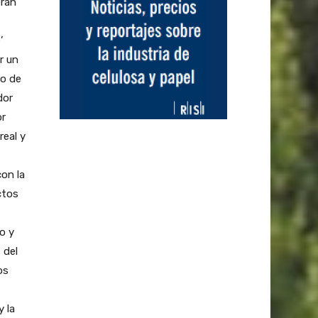
erán
’
r un
ro de
dor
or
real y
con la
ctos
o y
 del
os
 la