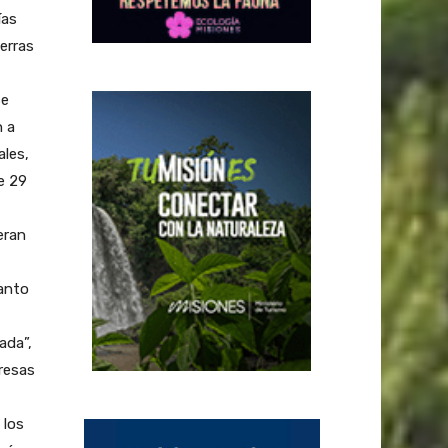
ías
erras
se
n a
ales,
e 29
eran
anto
ada”,
resas
 los