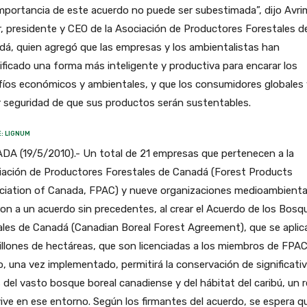
mportancia de este acuerdo no puede ser subestimada”, dijo Avri
, presidente y CEO de la Asociación de Productores Forestales d
á, quien agregó que las empresas y los ambientalistas han
ificado una forma más inteligente y productiva para encarar los
íos económicos y ambientales, y que los consumidores globales 
 seguridad de que sus productos serán sustentables.
: LIGNUM
DA (19/5/2010).- Un total de 21 empresas que pertenecen a la
iación de Productores Forestales de Canadá (Forest Products
ciation of Canada, FPAC) y nueve organizaciones medioambienta
ron a un acuerdo sin precedentes, al crear el Acuerdo de los Bosq
les de Canadá (Canadian Boreal Forest Agreement), que se aplic
llones de hectáreas, que son licenciadas a los miembros de FPAC.
, una vez implementado, permitirá la conservación de significati
 del vasto bosque boreal canadiense y del hábitat del caribú, un 
ive en ese entorno. Según los firmantes del acuerdo, se espera q