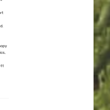
rt
d.
nopy
ics,
ett