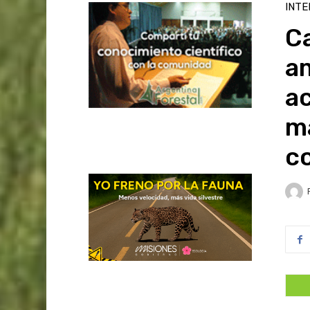
INTE
Ca
am
ac
m
c