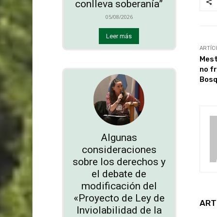
conlleva soberanía”
05/08/2026
Leer más
ARTÍC
Mest
no f
Bosq
Algunas
consideraciones
sobre los derechos y
el debate de
modificación del
«Proyecto de Ley de
ART
Inviolabilidad de la