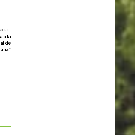
UIENTE
 a la
al de
tina”