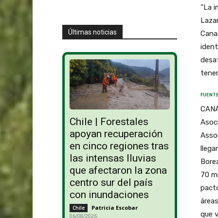
“La i
Lazar
Últimas noticias
Canad
ident
desaf
tener
FUENTE
CANA
Chile | Forestales
Asoc
apoyan recuperación
Asso
en cinco regiones tras
llega
las intensas lluvias
Borea
que afectaron la zona
70 mi
centro sur del país
pacto
con inundaciones
áreas
Patricia Escobar
-
Chile
que v
06/08/2026