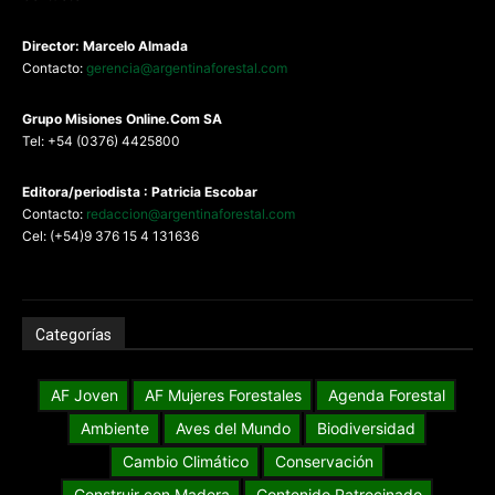
Director: Marcelo Almada
Contacto:
gerencia@argentinaforestal.com
G
rupo Misiones
Online.Com
SA
Tel: +54 (0376) 4425800
Editora/periodista : Patricia Escobar
Contacto:
redaccion@argentinaforestal.com
Cel: (+54)9 376 15 4 131636
Categorías
AF Joven
AF Mujeres Forestales
Agenda Forestal
Ambiente
Aves del Mundo
Biodiversidad
Cambio Climático
Conservación
Construir con Madera
Contenido Patrocinado