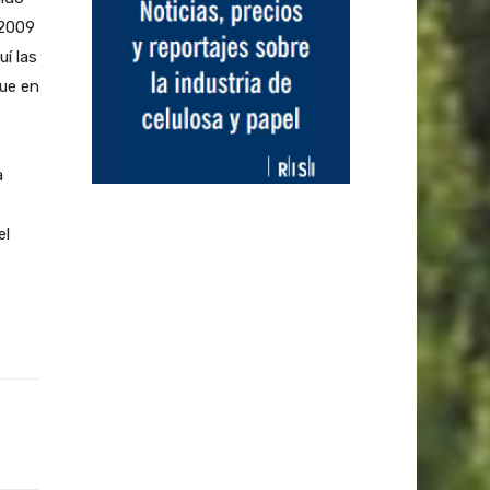
 2009
uí las
que en
a
el