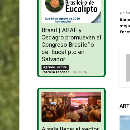
ARTÍC
Apun
mejo
Brasil | ABAF y
fore
Cedagro promueven el
Congreso Brasileño
del Eucalipto en
Salvador
Agenda Forestal
Patricia Escobar
-
05/08/2026
ART
A sala llena: el sector