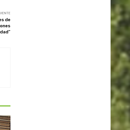
UIENTE
es de
iones
edad”