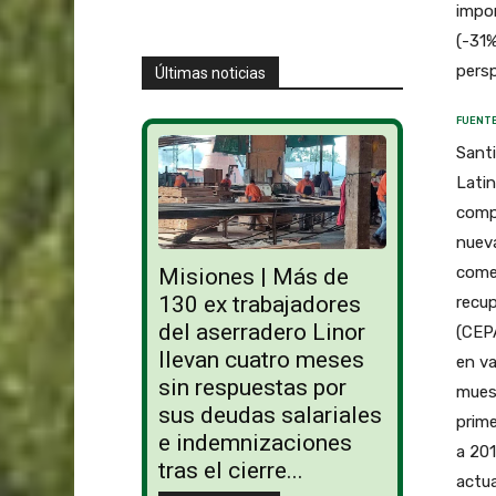
impor
(-31%
pers
Últimas noticias
FUENTE
Santi
Latin
compa
nueva
comer
Misiones | Más de
130 ex trabajadores
recup
del aserradero Linor
(CEPA
llevan cuatro meses
en va
sin respuestas por
muest
sus deudas salariales
prime
e indemnizaciones
a 201
tras el cierre...
actua