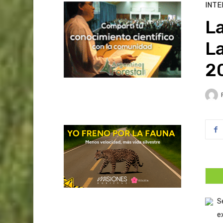
INTE
L
L
20
S
e