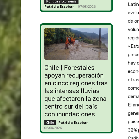
Política y Economía
Latin
Patricia Escobar
-
07/08/2026
evolu
de or
volum
regió
«Esta
prece
hay q
Chile | Forestales
econó
apoyan recuperación
otras
en cinco regiones tras
como 
las intensas lluvias
dema
que afectaron la zona
El an
centro sur del país
gener
con inundaciones
paíse
Patricia Escobar
-
Chile
06/08/2026
32% p
Carib