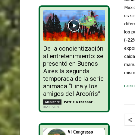
Méxic
es si
difer
los p
(-22%
De la concientización
expor
al entretenimiento: se
caída
presentó en Buenos
manuf
Aires la segunda
mism
temporada de la serie
animada “Lina y los
FUENTE
amigos del Arcoíris”
Patricia Escobar
-
Ambiente
06/08/2026