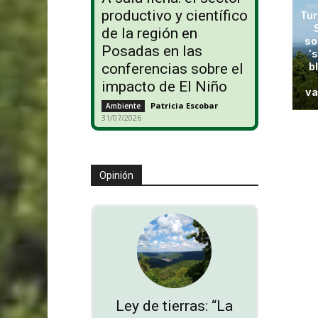
productivo y científico
Tur
de la región en
so
Posadas en las
‘
b
conferencias sobre el
impacto de El Niño
va
Patricia Escobar
-
Ambiente
31/07/2026
Opinión
Ley de tierras: “La