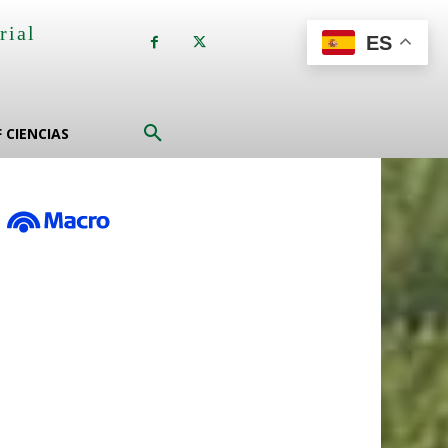
rial
ES
a
F CIENCIAS