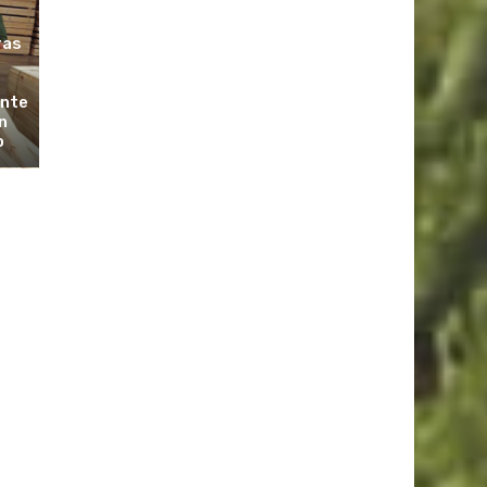
ras
ante
n
o