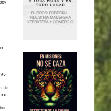
2009
ún
ento
e del
irar
ica