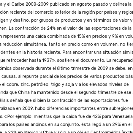
a y el Caribe 2008-2009 publicado en agosto pasado y delinea la
ción reciente del comercio exterior de la región por países y regi
igen y destino, por grupos de productos y en términos de valor y
en. La contracción de 24% en el valor de las exportaciones de la
n representa una caída combinada de 15% en precios y 9% en vol
 reducción simultánea, tanto en precio como en volumen, no tie
dentes en la historia reciente. Para encontrar una situación simil
ue retroceder hasta 1937», sostiene el documento. La recuperac
mica observada durante el último trimestre de 2009 se debe, en
 causas, al repunte parcial de los precios de varios productos bás
el cobre, zinc, petróleo, trigo y soja y a los elevados niveles de
nda que China ha mantenido desde el segundo trimestre de ese 
álisis señala que si bien la contracción de las exportaciones fue
alizada en 2009, hubo diferencias importantes entre subregione
s. «Por ejemplo, mientras que la caída fue de 42% para Venezuela
ara los países andinos en su conjunto, ésta llegó a un 29% en el
e, a 22% en México y Chile y sólo a un 6% en Centroamérica (excl