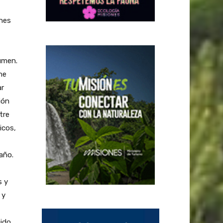
ones
umen.
ne
ar
ión
tre
icos,
año.
s y
 y
uido