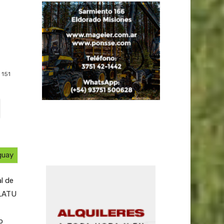
151
guay
l de
 LATU
o