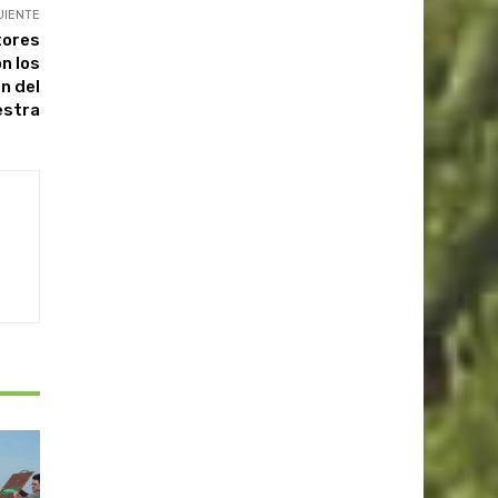
UIENTE
tores
n los
n del
estra