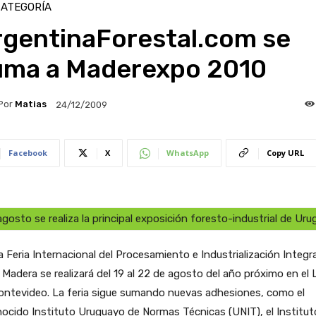
CATEGORÍA
rgentinaForestal.com se
uma a Maderexpo 2010
Por
Matias
24/12/2009
Facebook
X
WhatsApp
Copy URL
gosto se realiza la principal exposición foresto-industrial de Uru
a Feria Internacional del Procesamiento e Industrialización Integra
a Madera se realizará del 19 al 22 de agosto del año próximo en el
ontevideo. La feria sigue sumando nuevas adhesiones, como el
ocido Instituto Uruguayo de Normas Técnicas (UNIT), el Institut