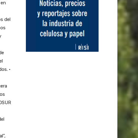
 en
os del
tos
y
de
el
dos. •
cera
los
COSUR
del
l”,