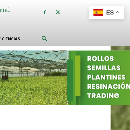
rial
ES
a
F CIENCIAS