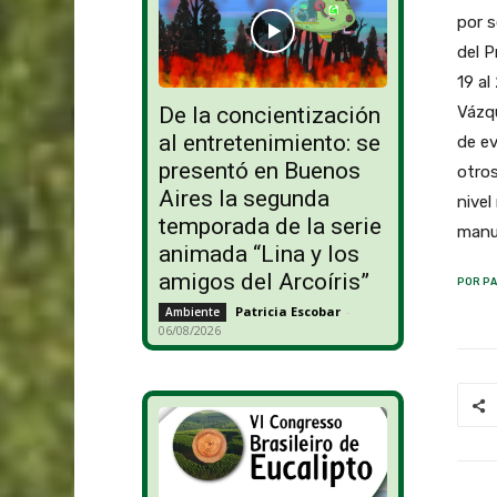
por s
del P
19 al
Vázqu
De la concientización
al entretenimiento: se
de ev
presentó en Buenos
otros
Aires la segunda
nivel
temporada de la serie
manuf
animada “Lina y los
amigos del Arcoíris”
POR PA
Patricia Escobar
-
Ambiente
06/08/2026