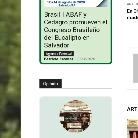
ARTÍC
En C
Brasil | ABAF y
made
Cedagro promueven el
Congreso Brasileño
del Eucalipto en
Salvador
Agenda Forestal
Patricia Escobar
-
05/08/2026
Opinión
ART