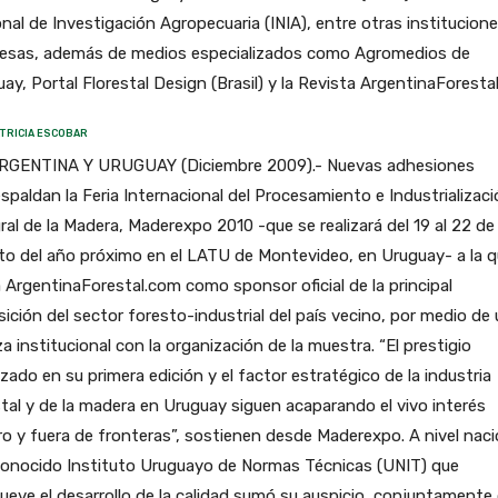
nal de Investigación Agropecuaria (INIA), entre otras institucione
esas, además de medios especializados como Agromedios de
ay, Portal Florestal Design (Brasil) y la Revista ArgentinaForesta
TRICIA ESCOBAR
RGENTINA Y URUGUAY (Diciembre 2009).- Nuevas adhesiones
espaldan la Feria Internacional del Procesamiento e Industrializac
ral de la Madera, Maderexpo 2010 -que se realizará del 19 al 22 de
o del año próximo en el LATU de Montevideo, en Uruguay- a la q
ArgentinaForestal.com como sponsor oficial de la principal
ición del sector foresto-industrial del país vecino, por medio de
za institucional con la organización de la muestra. “El prestigio
zado en su primera edición y el factor estratégico de la industria
tal y de la madera en Uruguay siguen acaparando el vivo interés
o y fuera de fronteras”, sostienen desde Maderexpo. A nivel naci
econocido Instituto Uruguayo de Normas Técnicas (UNIT) que
eve el desarrollo de la calidad sumó su auspicio, conjuntamente