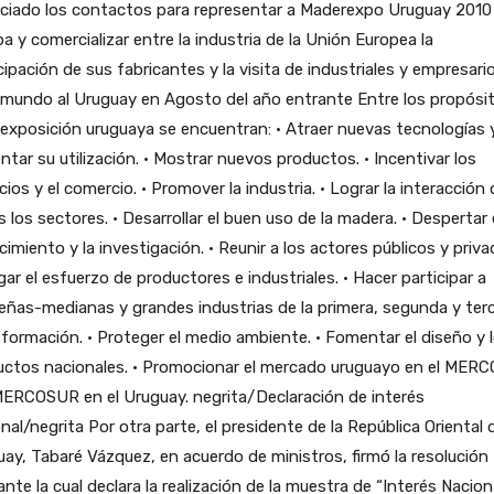
iciado los contactos para representar a Maderexpo Uruguay 2010
a y comercializar entre la industria de la Unión Europea la
cipación de sus fabricantes y la visita de industriales y empresari
 mundo al Uruguay en Agosto del año entrante Entre los propósi
 exposición uruguaya se encuentran: • Atraer nuevas tecnologías 
tar su utilización. • Mostrar nuevos productos. • Incentivar los
ios y el comercio. • Promover la industria. • Lograr la interacción 
 los sectores. • Desarrollar el buen uso de la madera. • Despertar 
imiento y la investigación. • Reunir a los actores públicos y priva
gar el esfuerzo de productores e industriales. • Hacer participar a
ñas-medianas y grandes industrias de la primera, segunda y ter
formación. • Proteger el medio ambiente. • Fomentar el diseño y 
uctos nacionales. • Promocionar el mercado uruguayo en el MER
MERCOSUR en el Uruguay. negrita/Declaración de interés
nal/negrita Por otra parte, el presidente de la República Oriental 
ay, Tabaré Vázquez, en acuerdo de ministros, firmó la resolución
nte la cual declara la realización de la muestra de “Interés Naciona