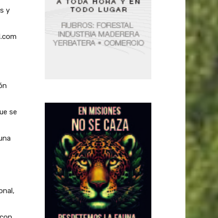
s y
l.com
ión
ue se
 una
onal,
 con