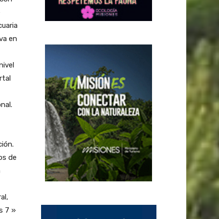
e
cuaria
iva en
nivel
rtal
nal.
ción.
os de
a
al,
s 7 »