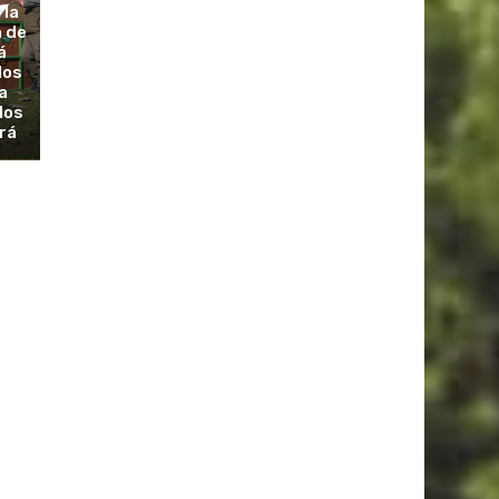
 la
a de
á
dos
a
los
rá