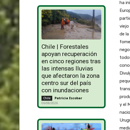
ha in
Europ
parti
viejo
de la
fomen
Chile | Forestales
negoc
apoyan recuperación
todos
en cinco regiones tras
conoc
las intensas lluvias
Divul
que afectaron la zona
peque
centro sur del país
trans
con inundaciones
prod
Patricia Escobar
-
Chile
06/08/2026
y el 
nacio
Urugu
media