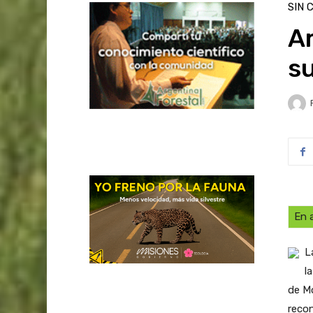
SIN 
A
s
En a
L
l
de M
recon