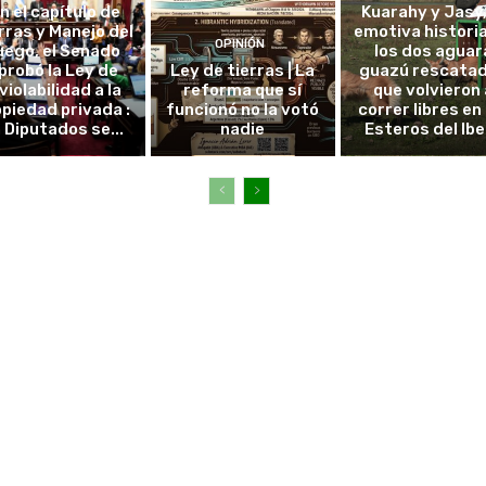
in el capítulo de
Kuarahy y Jasy,
rras y Manejo del
emotiva histori
OPINIÓN
uego, el Senado
los dos aguar
probó la Ley de
Ley de tierras | La
guazú rescata
violabilidad a la
reforma que sí
que volvieron 
piedad privada :
funcionó no la votó
correr libres en 
 Diputados se...
nadie
Esteros del Ibe