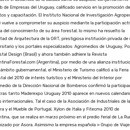
ub de Empresas del Uruguay, calificado servicio en la promoción d
os y capacitación. El Instituto Nacional de Investigación Agrope
) vuelve a comprometer su auspicio mediante la participación act
ea del conocimiento de su área forestal; lo mismo ha resuelto la
tad de Arquitectura de la ORT, prestigiosa institución privada de 
rsitario y los portales especializados: Agromedios de Uruguay, Po
stal Design (Brasil) y ahora también adhiere la Revista
tinaForestal.com (Argentina), por medio de una alianza institucio
 ámbito gubernamental, el Ministerio de Turismo calificó a la Feria
tal del 2010 de interés turístico y el Ministerio del Interior por
medio de la Dirección Nacional de Bomberos confirmó la participa
tras tanto Maderexpo Uruguay 2010 aparece en nuevos calendari
s internacionales. Tal el caso de la Asociación de Industriales de l
a y el Mueble de Portugal, Xylon de Italia y Fitecma 2010 de
tina, que se realiza en marzo próximo en el predio ferial de La Rur
izado por Asora. Asimismo la empresa española » Grupo de Viaje