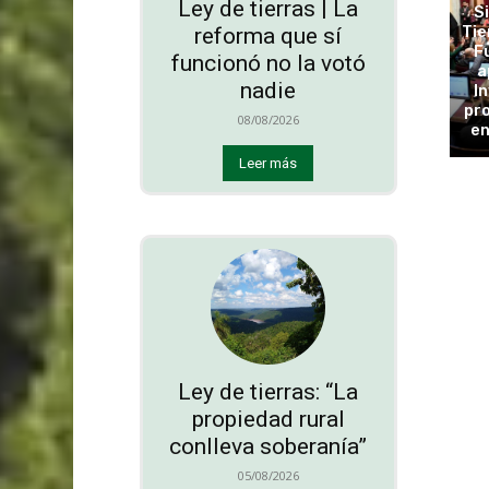
Ley de tierras | La
S
Tie
reforma que sí
F
funcionó no la votó
a
nadie
In
pro
08/08/2026
en
Leer más
Ley de tierras: “La
propiedad rural
conlleva soberanía”
05/08/2026