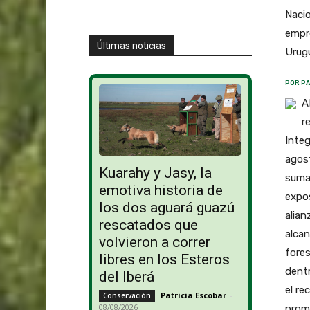
Nacio
empr
Últimas noticias
Urugu
POR PA
A
r
Integ
agost
Kuarahy y Jasy, la
suma 
emotiva historia de
expos
los dos aguará guazú
alian
rescatados que
alcan
volvieron a correr
fores
libres en los Esteros
dentr
del Iberá
el r
Patricia Escobar
-
Conservación
08/08/2026
promu