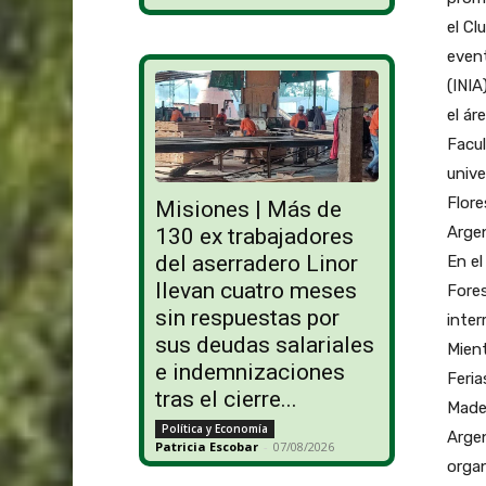
el Cl
event
(INIA
el ár
Facul
unive
Flore
Misiones | Más de
Argen
130 ex trabajadores
del aserradero Linor
En el
llevan cuatro meses
Fores
sin respuestas por
inter
sus deudas salariales
Mien
e indemnizaciones
Feria
tras el cierre...
Mader
Política y Economía
Argen
Patricia Escobar
-
07/08/2026
organ