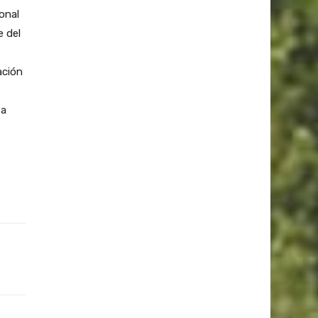
onal
e del
ación
 a