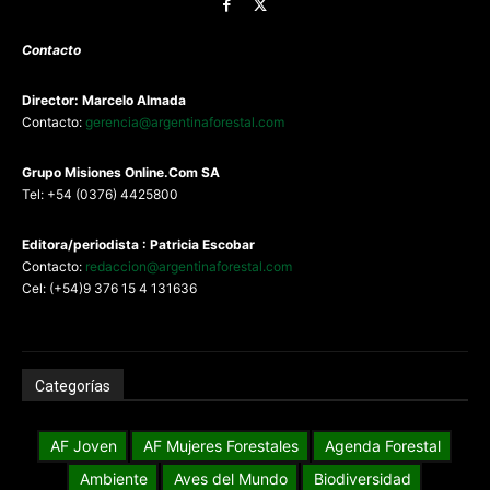
Contacto
Director: Marcelo Almada
Contacto:
gerencia@argentinaforestal.com
G
rupo Misiones
Online.Com
SA
Tel: +54 (0376) 4425800
Editora/periodista : Patricia Escobar
Contacto:
redaccion@argentinaforestal.com
Cel: (+54)9 376 15 4 131636
Categorías
AF Joven
AF Mujeres Forestales
Agenda Forestal
Ambiente
Aves del Mundo
Biodiversidad