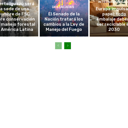
INTERNACIONALE
erto Iguazú será
DESTACADAS
la sede de una
Europa impulsa
cumbre de FSC
El Senado de la
papel: todo
re conservación
Nación tratará los
embalaje debe
l manejo forestal
cambios a la Ley de
ser reciclable 
 América Latina
Manejo del Fuego
2030