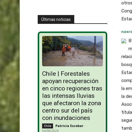
otros
Congr
Estad
Últimas noticias
FUENTE
B
m
relac
bosqu
Estad
Chile | Forestales
apoyan recuperación
compl
en cinco regiones tras
la em
las intensas lluvias
la de
que afectaron la zona
Asoci
centro sur del país
titul
con inundaciones
segun
Patricia Escobar
-
Chile
tamb
06/08/2026