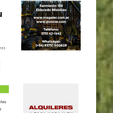
u
133
ntes
y