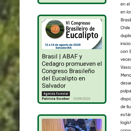
en el
en lo
Brasi
Chile
dupli
inici
con B
Brasil | ABAF y
veces
Cedagro promueven el
Vassa
Congreso Brasileño
Menci
del Eucalipto en
desar
Salvador
pulpa
Agenda Forestal
dispo
Patricia Escobar
-
05/08/2026
de ll
están
logís
consu