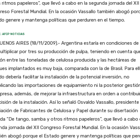
 ritmos papeleros”, que llevó a cabo en la segunda jornada del XII
eso Forestal Mundial. En la ocasión Vassallo también abogó porq
o genere y mantenga políticas que perduren en el tiempo.
: AFCP NOTICIAS
UENOS AIRES (18/11/2009).- Argentina estaría en condiciones de
ultiplicar por tres su producción de pulpa, teniendo en cuenta que
ión entre las toneladas de celulosa producida y las hectáreas de
es implantados es muy baja, comparada con la de Brasil. Para ello
o debería facilitar la instalación de la potencial inversión, no
icando las importaciones de equipamiento ni la posterior gestió
presa, además, de mejorar la infraestructura en orden a contribui
cisión de la instalación. Así lo señaló Osvaldo Vassallo, presidente
ación de Fabricantes de Celulosa y Papel durante su disertación
ada “De tango, samba y otros ritmos papeleros”, que llevó a cabo 
da jornada del XII Congreso Forestal Mundial. En la ocasión Vass
ién abogó porque el Estado genere y mantenga políticas que per