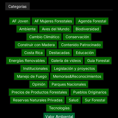
Categorías
AF Joven
AF Mujeres Forestales
Agenda Forestal
Ambiente
Aves del Mundo
Biodiversidad
Cambio Climático
Conservación
Construir con Madera
Contenido Patrocinado
Costa Rica
Destacadas
Educación
Energías Renovables
Galería de videos
Guia Forestal
Institucionales
Legislación y proyectos
Manejo de Fuego
Memorias&Reconocimientos
Opinión
Parques Nacionales
Precios de Productos Forestales
Pueblos Originarios
Reservas Naturales Privadas
Salud
Sur Forestal
Tecnologías
Valor Ambiental