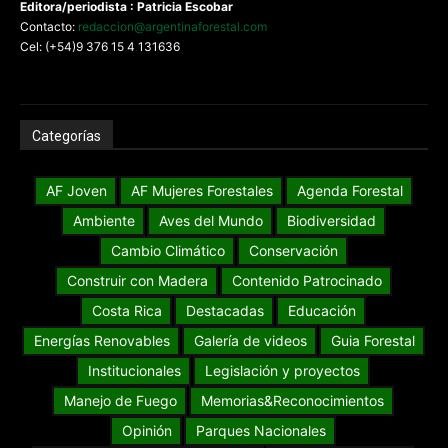
Editora/periodista : Patricia Escobar
Contacto:
redaccion@argentinaforestal.com
Cel: (+54)9 376 15 4 131636
Categorías
AF Joven
AF Mujeres Forestales
Agenda Forestal
Ambiente
Aves del Mundo
Biodiversidad
Cambio Climático
Conservación
Construir con Madera
Contenido Patrocinado
Costa Rica
Destacadas
Educación
Energías Renovables
Galería de videos
Guia Forestal
Institucionales
Legislación y proyectos
Manejo de Fuego
Memorias&Reconocimientos
Opinión
Parques Nacionales