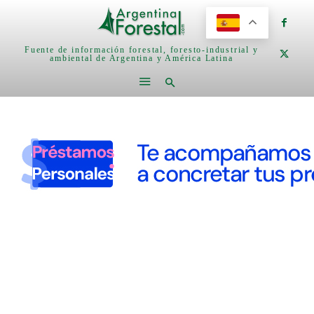
Fuente de información forestal, foresto-industrial y
ambiental de Argentina y América Latina