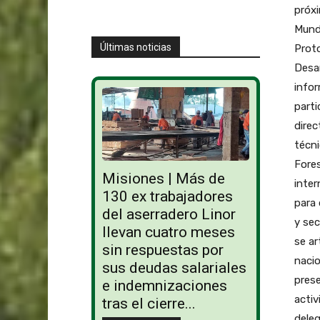
próxi
Mundi
Últimas noticias
Proto
Desar
infor
parti
direc
técni
Fores
Misiones | Más de
inter
130 ex trabajadores
para 
del aserradero Linor
y sec
llevan cuatro meses
se ar
sin respuestas por
nacio
sus deudas salariales
prese
e indemnizaciones
activ
tras el cierre...
deleg