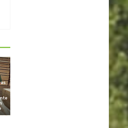
ras
ante
n
o