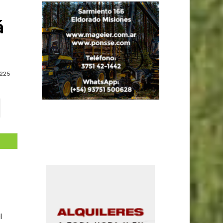
á
225
l