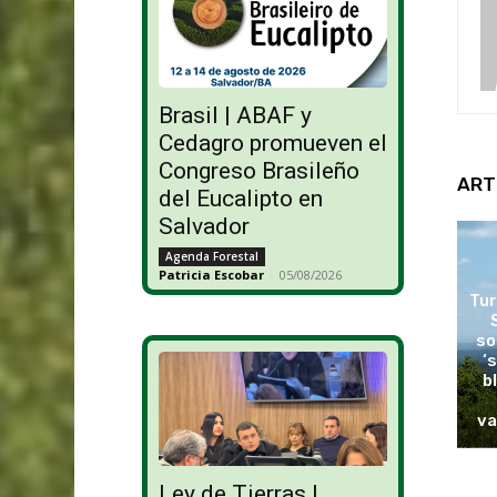
Brasil | ABAF y
Cedagro promueven el
Congreso Brasileño
ART
del Eucalipto en
Salvador
Agenda Forestal
Patricia Escobar
-
05/08/2026
Tur
so
‘
b
va
Ley de Tierras |