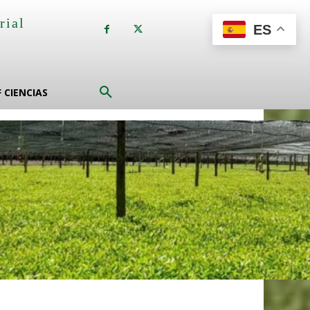
rial
ES
a
F CIENCIAS