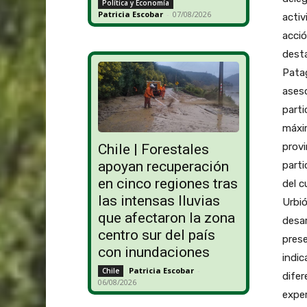
Política y Economía
Patricia Escobar
-
07/08/2026
activ
acció
desta
Patag
ases
parti
máxim
provi
Chile | Forestales
apoyan recuperación
parti
en cinco regiones tras
del c
las intensas lluvias
Urbió
que afectaron la zona
desar
centro sur del país
prese
con inundaciones
indic
Patricia Escobar
-
Chile
difer
06/08/2026
exper