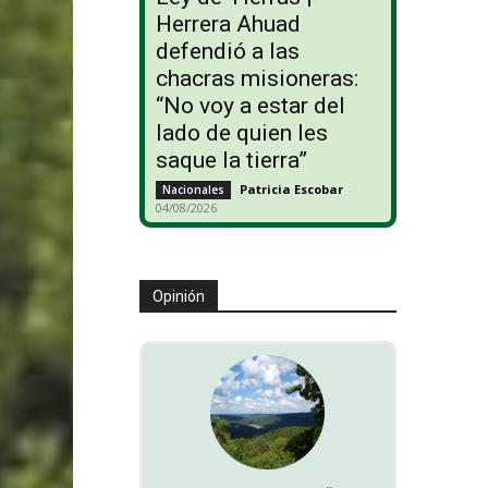
Herrera Ahuad
defendió a las
chacras misioneras:
“No voy a estar del
lado de quien les
saque la tierra”
Patricia Escobar
-
Nacionales
04/08/2026
Opinión