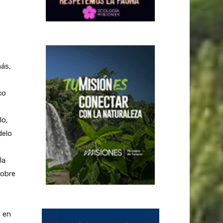
ás,
co
lo,
delo
la
sobre
s en