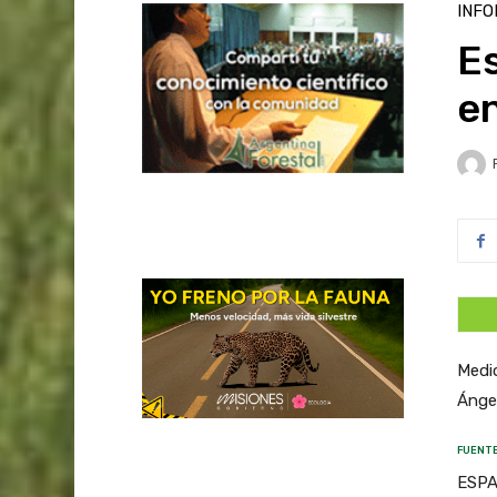
INFO
Es
e
Medi
Ángel
FUENTE
ESPAÑ