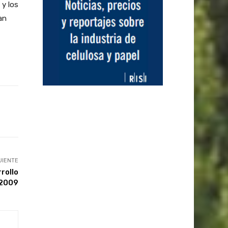
 y los
an
UIENTE
rollo
M2009