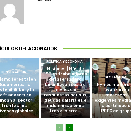
ÍCULOS RELACIONADOS
POLÍTICA Y ECONOMÍA
Misiones | Más de
CONSERVACIÓN
130 ex trabajadores
DESTACADAS
ismo forestal en
del aserradero
Sudamérica: la
Linor llevan cuatro
Pymes madere
stenibilidad y la
meses sin
avanzan en
soft adventure’
respuestas por sus
mercados
lindan al sector
deudas salariales e
exigentes medi
frente a los
indemnizaciones
la certificació
ivenes globales
tras el cierre...
PEFC en grup