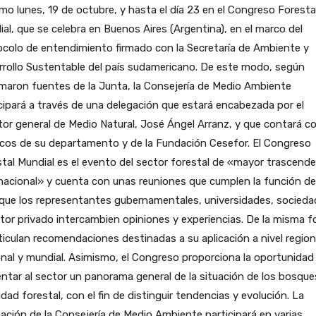
mo lunes, 19 de octubre, y hasta el día 23 en el Congreso Foresta
al, que se celebra en Buenos Aires (Argentina), en el marco del
colo de entendimiento firmado con la Secretaría de Ambiente y
rollo Sustentable del país sudamericano. De este modo, según
maron fuentes de la Junta, la Consejería de Medio Ambiente
cipará a través de una delegación que estará encabezada por el
tor general de Medio Natural, José Ángel Arranz, y que contará c
cos de su departamento y de la Fundación Cesefor. El Congreso
tal Mundial es el evento del sector forestal de «mayor trascende
nacional» y cuenta con unas reuniones que cumplen la función de
que los representantes gubernamentales, universidades, sociedad 
tor privado intercambien opiniones y experiencias. De la misma 
ticulan recomendaciones destinadas a su aplicación a nivel region
nal y mundial. Asimismo, el Congreso proporciona la oportunidad
ntar al sector un panorama general de la situación de los bosques
idad forestal, con el fin de distinguir tendencias y evolución. La
ación de la Consejería de Medio Ambiente participará en varias