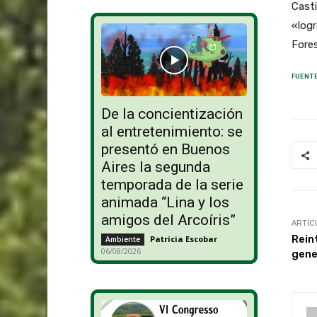
Casti
«logr
Fores
FUENTE
De la concientización
al entretenimiento: se
presentó en Buenos
Aires la segunda
temporada de la serie
animada “Lina y los
amigos del Arcoíris”
ARTÍC
Rein
Patricia Escobar
-
Ambiente
06/08/2026
gene