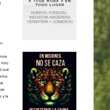
l
on
ncia
 foro
civil
forma
al,
 de
 y la