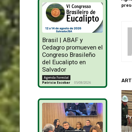
pres
Brasil | ABAF y
Cedagro promueven el
Congreso Brasileño
del Eucalipto en
Salvador
Agenda Forestal
ART
Patricia Escobar
-
05/08/2026
Py