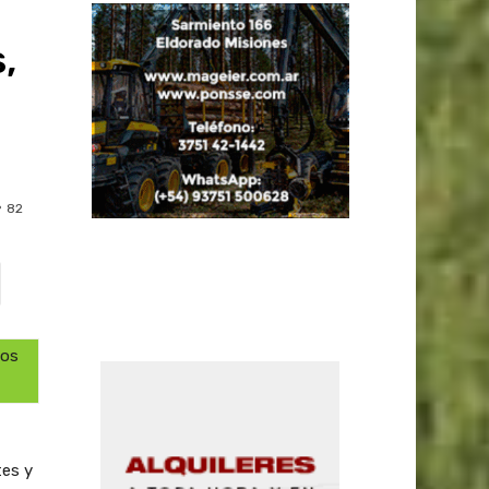
,
82
los
tes y