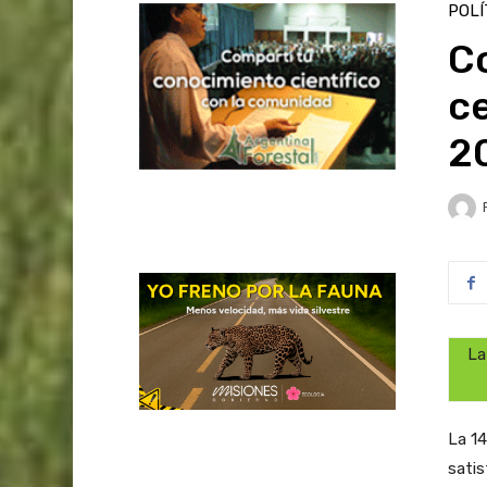
POLÍ
Co
c
2
La
La 14
satis