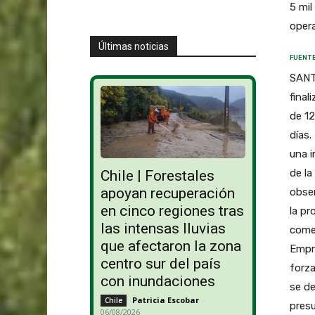
5 mil
opera
Últimas noticias
FUENTE
SANTA
final
de 12
días.
una i
de la
Chile | Forestales
apoyan recuperación
obser
en cinco regiones tras
la pr
las intensas lluvias
comer
que afectaron la zona
Empr
centro sur del país
forza
con inundaciones
se de
Patricia Escobar
-
Chile
presu
06/08/2026