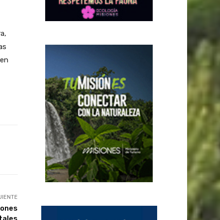
a,
as
 en
UIENTE
iones
tales