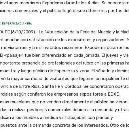
 invitados recorrieron Expodema durante los 4 días. Se concretar
ciones comerciales y el público llegó desde diferentes puntos del
: ESPERANZA DIA X DIA
 FE (6/10/2009).- La 14ta edición de la Feria del Mueble y la Mad
izó anoche con satisfacción de los expositores y organizadores. 
 mil visitantes y 5 mil invitados recorrieron Expodema durante lo
 El «paisaje» fue bien diferenciado en cada jornada. El jueves y vi
mportante presencia de profesionales del rubro en las primeras h
 muestra y luego público de Esperanza y zona. El sábado y domin
vó la mayor cantidad de visitantes que llegaron principalmente 
ovincia de Entre Ríos, Santa Fe y Córdoba. Se concretaron opera
ciales según confiaron los empresarios expositores a EDXD.
esas muebleras que no venden directamente al público se vieron
das a realizar gestiones comerciales debido a la demanda y otras
dican a los muebles a medida ya trabajaban con planos y
puestos ante la demanda concreta de los interesados. Otro de l