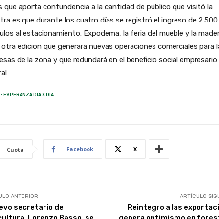
 que aporta contundencia a la cantidad de público que visitó la
ra es que durante los cuatro días se registró el ingreso de 2.500
ulos al estacionamiento. Expodema, la feria del mueble y la mader
 otra edición que generará nuevas operaciones comerciales para l
sas de la zona y que redundará en el beneficio social empresario
al
: ESPERANZA DIA X DIA
Facebook
X
Cuota
ULO ANTERIOR
ARTÍCULO SIG
uevo secretario de
Reintegro a las exportac
cultura, Lorenzo Basso, se
genera optimismo en fores