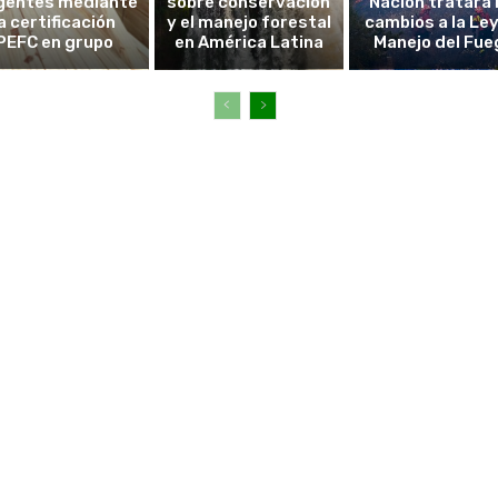
gentes mediante
sobre conservación
Nación tratará 
la certificación
y el manejo forestal
cambios a la Ley
PEFC en grupo
en América Latina
Manejo del Fue