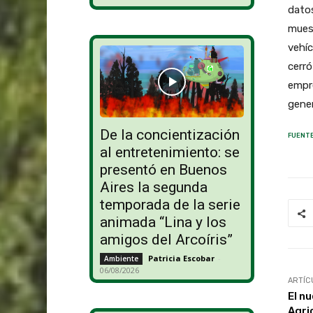
datos
muest
vehíc
cerró
empre
gener
De la concientización
FUENTE
al entretenimiento: se
presentó en Buenos
Aires la segunda
temporada de la serie
animada “Lina y los
amigos del Arcoíris”
Patricia Escobar
-
Ambiente
06/08/2026
ARTÍC
El n
Agri