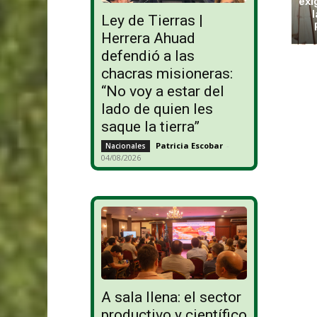
exi
Ley de Tierras |
Herrera Ahuad
defendió a las
chacras misioneras:
“No voy a estar del
lado de quien les
saque la tierra”
Patricia Escobar
-
Nacionales
04/08/2026
A sala llena: el sector
productivo y científico