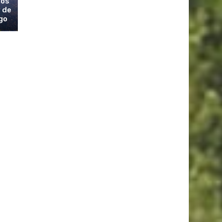
los
 de
go