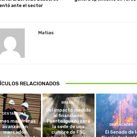
entó ante el sector
Matias
ÍCULOS RELACIONADOS
BRASIL
Del impacto medido
DESTACADAS
al financiado:
mes madereras
Puerto Iguazú será
DESTACADAS
avanzan en
la sede de una
mercados
cumbre de FSC
El Senado de l