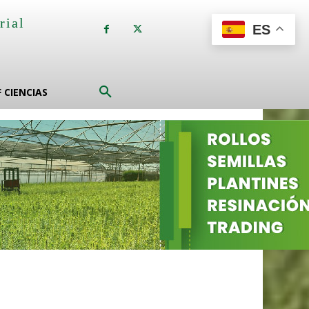
rial
ES
a
F CIENCIAS