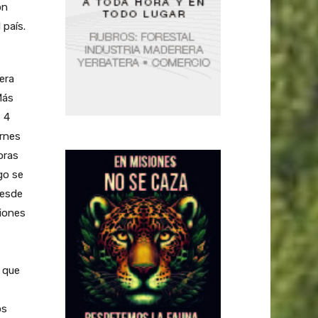
on
 país.
era
Más
s 4
ernes
oras
go se
desde
ciones
 que
os