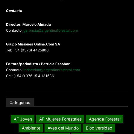
Contacto
Director: Marcelo Almada
Contacto:
gerencia@argentinaforestal.com
G
rupo Misiones
Online.Com
SA
Tel: +54 (0376) 4425800
Editora/periodista : Patricia Escobar
Contacto:
redaccion@argentinaforestal.com
Cel: (+54)9 376 15 4 131636
Categorías
AF Joven
AF Mujeres Forestales
Agenda Forestal
Ambiente
Aves del Mundo
Biodiversidad