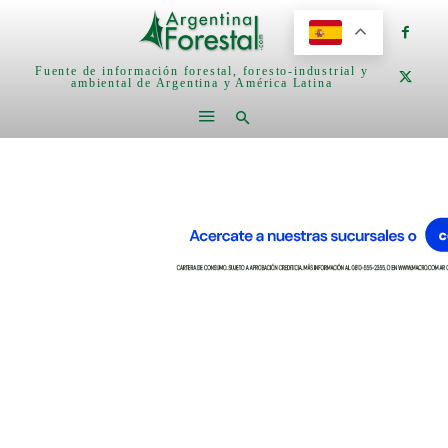
Fuente de información forestal, foresto-industrial y
ambiental de Argentina y América Latina