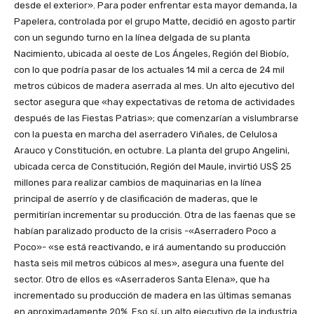
desde el exterior». Para poder enfrentar esta mayor demanda, la
Papelera, controlada por el grupo Matte, decidió en agosto partir
con un segundo turno en la línea delgada de su planta
Nacimiento, ubicada al oeste de Los Ángeles, Región del Biobío,
con lo que podría pasar de los actuales 14 mil a cerca de 24 mil
metros cúbicos de madera aserrada al mes. Un alto ejecutivo del
sector asegura que «hay expectativas de retoma de actividades
después de las Fiestas Patrias»; que comenzarían a vislumbrarse
con la puesta en marcha del aserradero Viñales, de Celulosa
Arauco y Constitución, en octubre. La planta del grupo Angelini,
ubicada cerca de Constitución, Región del Maule, invirtió US$ 25
millones para realizar cambios de maquinarias en la línea
principal de aserrío y de clasificación de maderas, que le
permitirían incrementar su producción. Otra de las faenas que se
habían paralizado producto de la crisis -«Aserradero Poco a
Poco»- «se está reactivando, e irá aumentando su producción
hasta seis mil metros cúbicos al mes», asegura una fuente del
sector. Otro de ellos es «Aserraderos Santa Elena», que ha
incrementado su producción de madera en las últimas semanas
en aproximadamente 20%. Eso sí, un alto ejecutivo de la industria