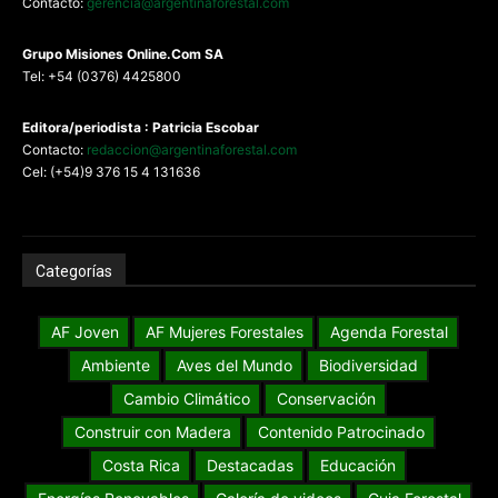
Contacto:
gerencia@argentinaforestal.com
G
rupo Misiones
Online.Com
SA
Tel: +54 (0376) 4425800
Editora/periodista : Patricia Escobar
Contacto:
redaccion@argentinaforestal.com
Cel: (+54)9 376 15 4 131636
Categorías
AF Joven
AF Mujeres Forestales
Agenda Forestal
Ambiente
Aves del Mundo
Biodiversidad
Cambio Climático
Conservación
Construir con Madera
Contenido Patrocinado
Costa Rica
Destacadas
Educación