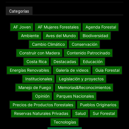
Categorías
AF Joven
AF Mujeres Forestales
Agenda Forestal
Ambiente
Aves del Mundo
Biodiversidad
Cambio Climático
Conservación
Construir con Madera
Contenido Patrocinado
Costa Rica
Destacadas
Educación
Energías Renovables
Galería de videos
Guia Forestal
Institucionales
Legislación y proyectos
Manejo de Fuego
Memorias&Reconocimientos
Opinión
Parques Nacionales
Precios de Productos Forestales
Pueblos Originarios
Reservas Naturales Privadas
Salud
Sur Forestal
Tecnologías