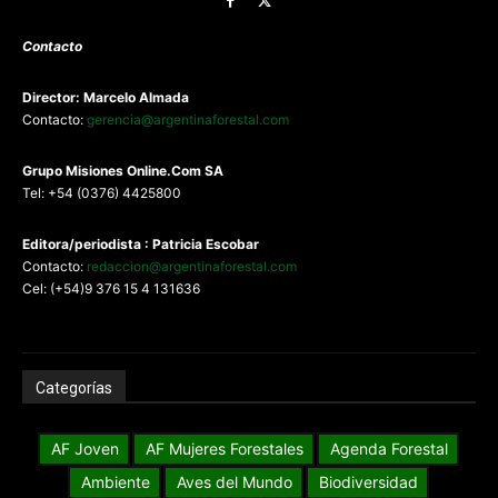
Contacto
Director: Marcelo Almada
Contacto:
gerencia@argentinaforestal.com
G
rupo Misiones
Online.Com
SA
Tel: +54 (0376) 4425800
Editora/periodista : Patricia Escobar
Contacto:
redaccion@argentinaforestal.com
Cel: (+54)9 376 15 4 131636
Categorías
AF Joven
AF Mujeres Forestales
Agenda Forestal
Ambiente
Aves del Mundo
Biodiversidad