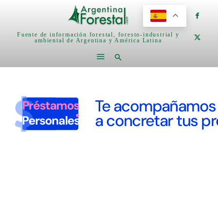
Fuente de información forestal, foresto-industrial y
ambiental de Argentina y América Latina