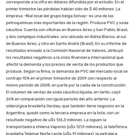
corresponde a la cifra en dólares difundida por el estudio. En el
primer trimestre las pérdidas habían sido de $ 40 millones. La
empresa –filial local del grupo belga Solvay– es una de las
petroquímicas más importantes de la región. Produce PVC y soda
cáustica. Cuenta con oficinas en Buenos Aires y San Pablo, Brasil,
y dos complejos industriales: uno ubicado en Bahía Blanca, al sur
de Buenos Aires, y otro en Santo André (Brasil). En su informe de
resultados enviado a la Comisión Nacional de Valores, atribuyó
los resultados negativos a la crisis financiera internacional que
afectó la demanda y los precios de venta de los productos que
produce. Según la firma, la demanda de PVC del mercado local se
contrajo 15% en el primer trimestre de 2009 con respecto al
mismo periodo de 2008, en parte por la caída de la construcción.
El volumen de ventas de soda cáustica líquida, en tanto, cayó
26% en comparación con igual período del año anterior. La
siderúrgica brasileña Gerdau, que también tiene negocios en la
Argentina, quedó como la tercera empresa en la lista, con un
resultado negativo de u$s 136,3 millones. La siguen la
transportadora chilena Vapores (u$s 121,9 millones), la telefónica
brasileña Telemar Norte Leste (u$s 91 millones), la petrolera