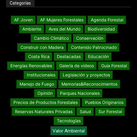
Categorías
AF Joven
AF Mujeres Forestales
Agenda Forestal
Ambiente
Aves del Mundo
Biodiversidad
Cambio Climático
Conservación
Construir con Madera
Contenido Patrocinado
Costa Rica
Destacadas
Educación
Energías Renovables
Galería de videos
Guia Forestal
Institucionales
Legislación y proyectos
Manejo de Fuego
Memorias&Reconocimientos
Opinión
Parques Nacionales
Precios de Productos Forestales
Pueblos Originarios
Reservas Naturales Privadas
Salud
Sur Forestal
Tecnologías
Valor Ambiental