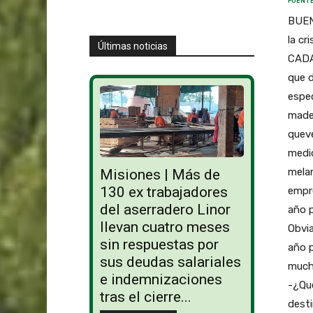
FUENTE
BUEN
la cr
Últimas noticias
CADA
que d
espec
mader
queve
medid
melam
Misiones | Más de
130 ex trabajadores
empre
del aserradero Linor
año 
llevan cuatro meses
Obvia
sin respuestas por
año p
sus deudas salariales
mucho
e indemnizaciones
-¿Qué
tras el cierre...
desti