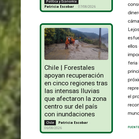
Política y Economía
consu
Patricia Escobar
-
07/08/2026
diner
cáma
Lejos
esfue
ellos
impo
feria
Chile | Forestales
princ
apoyan recuperación
próxi
en cinco regiones tras
repre
las intensas lluvias
el pr
que afectaron la zona
recom
centro sur del país
mundi
con inundaciones
Patricia Escobar
-
Chile
06/08/2026
FUENTE