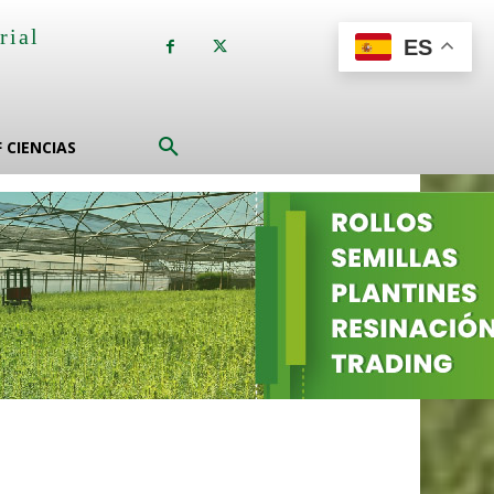
rial
ES
a
F CIENCIAS