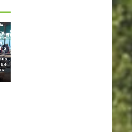
ÍA
de
ores
o
tro
sus
es e
es
.