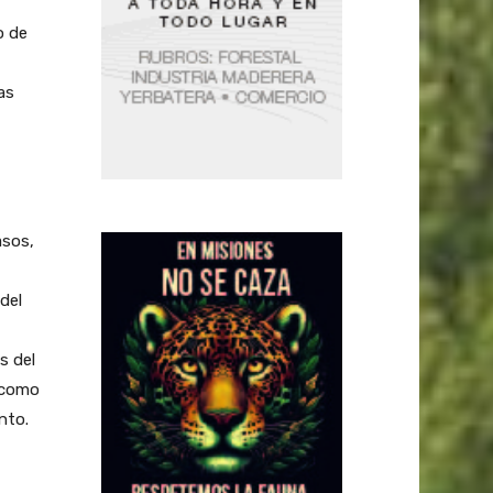
o de
as
asos,
del
s del
 como
nto.