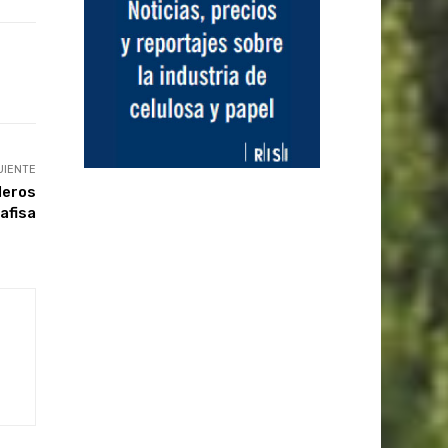
UIENTE
leros
afisa