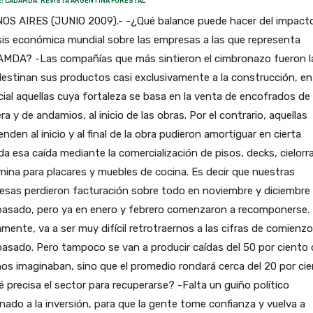
: CADAMDA. REVISTA ARGENTINA FORESTAL
OS AIRES (JUNIO 2009).- -¿Qué balance puede hacer del impact
isis económica mundial sobre las empresas a las que representa
MDA? -Las compañías que más sintieron el cimbronazo fueron l
estinan sus productos casi exclusivamente a la construcción, en
ial aquellas cuya fortaleza se basa en la venta de encofrados de
a y de andamios, al inicio de las obras. Por el contrario, aquellas
nden al inicio y al final de la obra pudieron amortiguar en cierta
a esa caída mediante la comercialización de pisos, decks, cielorr
ina para placares y muebles de cocina. Es decir que nuestras
sas perdieron facturación sobre todo en noviembre y diciembre 
pasado, pero ya en enero y febrero comenzaron a recomponerse.
mente, va a ser muy difícil retrotraernos a las cifras de comienzo
asado. Pero tampoco se van a producir caídas del 50 por ciento
s imaginaban, sino que el promedio rondará cerca del 20 por cie
 precisa el sector para recuperarse? -Falta un guiño político
nado a la inversión, para que la gente tome confianza y vuelva a