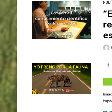
POLÍ
“E
r
e
Isaac
impac