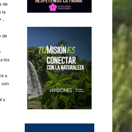
a de
 la
 -
o de
a
 a los
rá a
o con
l y