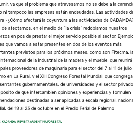
mir, ya que el problema que atravesamos no se debe a la carenci
o ni tampoco las empresas están endeudadas. Las actividades de
ra -¿Cómo afectará la coyuntura a las actividades de CADAMDA?
 de afectarnos, en el medio de “la crisis” redoblamos nuestros
rzos en pos de prestar el mejor servicio posible al sector. Ejempl
 es que vamos a estar presentes en dos de los eventos más
rtantes previstos para los próximos meses, como son Fitecma, l
 internacional de la industrial de la madera y el mueble, que reunirá
ipales proveedores de maquinaria para el sector del 7 al 11 de julio
mo en La Rural, y el XIII Congreso Forestal Mundial, que congrega
sentantes gubernamentales, de universidades y el sector privad
opósito de que intercambien opiniones y experiencias y formulen
endaciones destinadas a ser aplicadas a escala regional, naciona
al, del 18 al 23 de octubre en el Predio Ferial de Palermo
: CADAMDA. REVISTA ARGENTINA FORESTAL