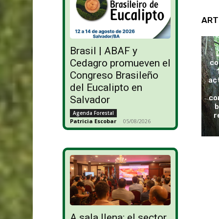
ART
Brasil | ABAF y
Cedagro promueven el
co
Congreso Brasileño
ac
del Eucalipto en
co
Salvador
b
Agenda Forestal
r
Patricia Escobar
-
05/08/2026
A sala llena: el sector