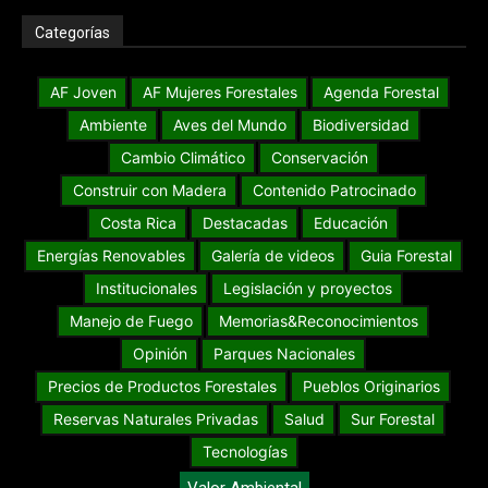
Categorías
AF Joven
AF Mujeres Forestales
Agenda Forestal
Ambiente
Aves del Mundo
Biodiversidad
Cambio Climático
Conservación
Construir con Madera
Contenido Patrocinado
Costa Rica
Destacadas
Educación
Energías Renovables
Galería de videos
Guia Forestal
Institucionales
Legislación y proyectos
Manejo de Fuego
Memorias&Reconocimientos
Opinión
Parques Nacionales
Precios de Productos Forestales
Pueblos Originarios
Reservas Naturales Privadas
Salud
Sur Forestal
Tecnologías
Valor Ambiental