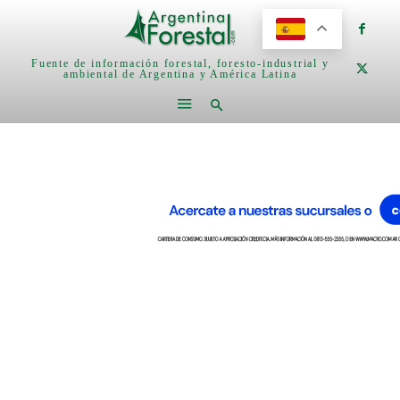
Fuente de información forestal, foresto-industrial y
ambiental de Argentina y América Latina