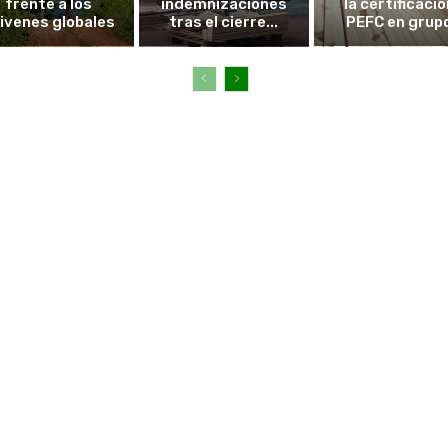
frente a los
indemnizaciones
la certificació
ivenes globales
tras el cierre...
PEFC en grup