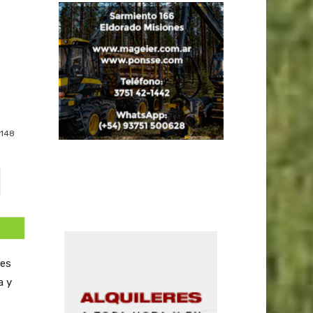
148
les
a y