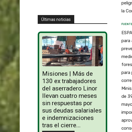
pelig
la Co
Últimas noticias
FUENTE
ESPAÑ
para 
preve
medio
fores
para 
Misiones | Más de
130 ex trabajadores
corre
del aserradero Linor
Minis
llevan cuatro meses
de 39
sin respuestas por
mayor
sus deudas salariales
impor
e indemnizaciones
aprov
tras el cierre...
conse