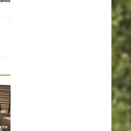
 años
ras
ante