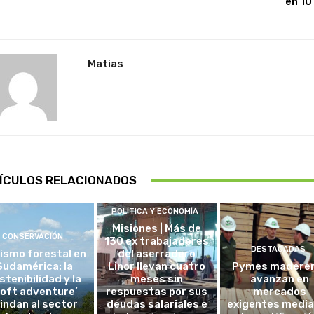
en 10
Matias
ÍCULOS RELACIONADOS
POLÍTICA Y ECONOMÍA
Misiones | Más de
CONSERVACIÓN
130 ex trabajadores
DESTACADAS
ismo forestal en
del aserradero
Sudamérica: la
Linor llevan cuatro
Pymes madere
stenibilidad y la
meses sin
avanzan en
soft adventure’
respuestas por sus
mercados
lindan al sector
deudas salariales e
exigentes medi