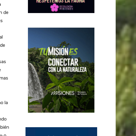
a
ón de
es
al
 de
sas
e
omas
o la
ando
mbién
» o