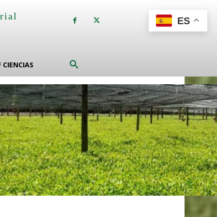
rial
ES
a
F CIENCIAS