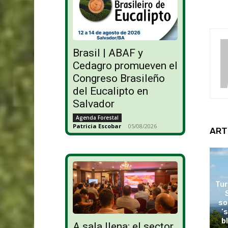
Brasil | ABAF y
Cedagro promueven el
Congreso Brasileño
del Eucalipto en
Salvador
Agenda Forestal
Patricia Escobar
-
05/08/2026
ART
Tur
so
‘
b
A sala llena: el sector