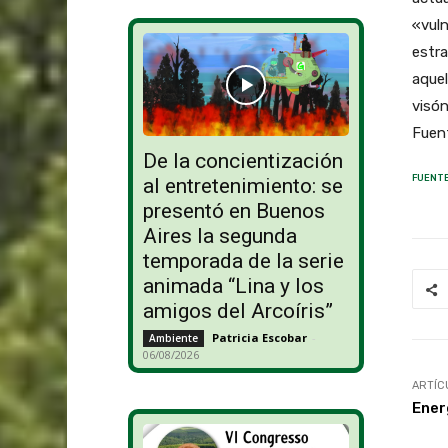
«vul
estra
aquel
visón
Fuen
De la concientización
FUENTE
al entretenimiento: se
presentó en Buenos
Aires la segunda
temporada de la serie
animada “Lina y los
amigos del Arcoíris”
Patricia Escobar
-
Ambiente
06/08/2026
ARTÍC
Ener