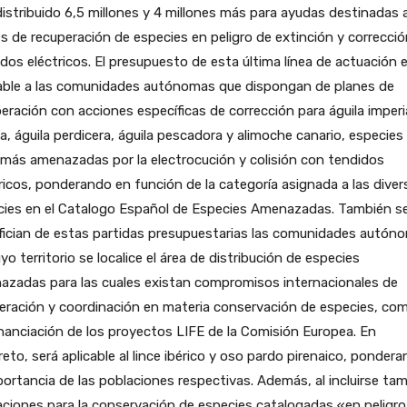
istribuido 6,5 millones y 4 millones más para ayudas destinadas 
s de recuperación de especies en peligro de extinción y correcci
dos eléctricos. El presupuesto de esta última línea de actuación 
cable a las comunidades autónomas que dispongan de planes de
eración con acciones específicas de corrección para águila imperi
ca, águila perdicera, águila pescadora y alimoche canario, especies
más amenazadas por la electrocución y colisión con tendidos
ricos, ponderando en función de la categoría asignada a las diver
cies en el Catalogo Español de Especies Amenazadas. También s
fician de estas partidas presupuestarias las comunidades autón
yo territorio se localice el área de distribución de especies
azadas para las cuales existan compromisos internacionales de
ración y coordinación en materia conservación de especies, com
nanciación de los proyectos LIFE de la Comisión Europea. En
eto, será aplicable al lince ibérico y oso pardo pirenaico, ponder
portancia de las poblaciones respectivas. Además, al incluirse ta
ciones para la conservación de especies catalogadas «en peligro