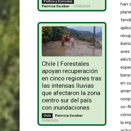
Política y Economía
han d
Patricia Escobar
-
07/08/2026
plane
tendi
apli
recup
ibéri
aves 
eléct
Chile | Forestales
espe
apoyan recuperación
bene
en cinco regiones tras
en cu
las intensas lluvias
amen
que afectaron la zona
coope
centro sur del país
co-fi
con inundaciones
concr
Patricia Escobar
-
Chile
06/08/2026
la im
actua