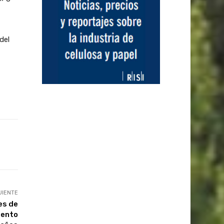
del
UIENTE
es de
iento