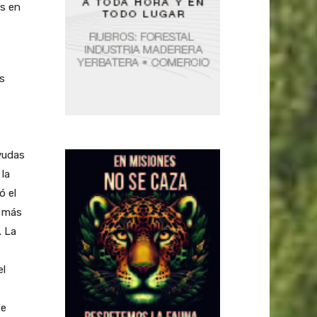
es en
s
yudas
 la
ó el
e más
. La
el
se