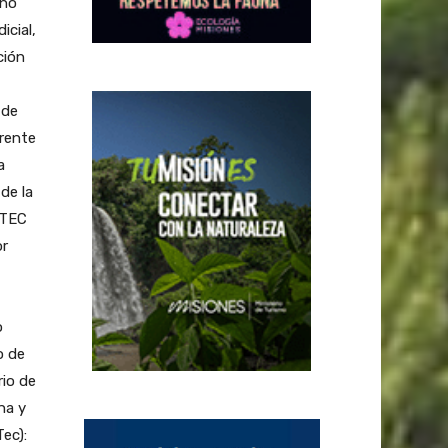
 no
icial,
ción
 de
erente
a
de la
ITEC
or
o
o de
rio de
na y
ec):