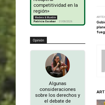
competitividad en la
región»
ARTÍC
Madera & Mueble
Patricia Escobar
-
01/08/2026
Gobi
plan
fueg
Opinión
Algunas
consideraciones
ART
sobre los derechos y
el debate de