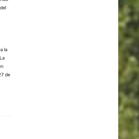
del
a la
 La
en
27 de