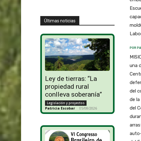
Escue
capac
Últimas noticias
moldu
Labor
POR PA
MISIO
una d
Centr
Ley de tierras: “La
defen
propiedad rural
del c
conlleva soberanía”
de la
Legislación y proyectos
del C
Patricia Escobar
-
05/08/2026
duran
arras
auto-