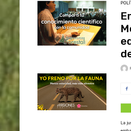
POLÍ
E
M
eq
de
La ju
emba