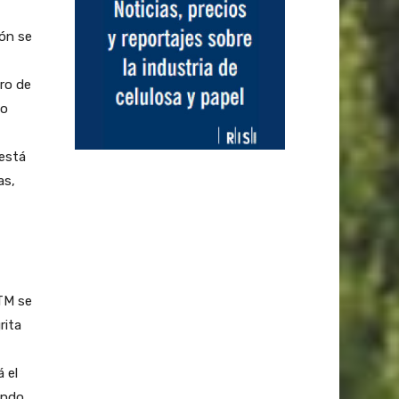
ión se
ro de
no
 está
as,
CTM se
rita
 el
ando