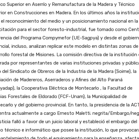
co Superior en Aserrío y Remanufactura de la Madera y Técnico
ior en Construcciones en Madera. En los últimos años la instituc
el reconocimiento del medio y un posicionamiento nacional en la
itación para el sector foresto-industrial, fue tomado como Cent
rencia del Programa Compymefor (UE-Sagpya) y desde el gobier
ncial, incluso, analizan replicar este modelo en distintas zonas de
rollo forestal de Misiones. La comisión directiva de la institución
rada por representantes de varias instituciones privadas y públic
del Sindicato de Obreros de la Industria de la Madera (Soime), la
ación de Madereros, Aserraderos y Afines del Alto Paraná
adap), la Cooperativa Eléctrica de Montecarlo , la Facultad de
ias Forestales de Eldorado (FCF-Unam), la Municipalidad de
carlo y del gobierno provincial. En tanto, la presidencia de la A
entra actualmente a cargo Ernesto Maletti. negrita/Embargo/neg
sticia falló a favor de un juicio laboral y estableció el embargo del
o técnico e informático que posee la institución, lo que provocará
antelamiento de todo el equipamiento para la enseñanza, afect