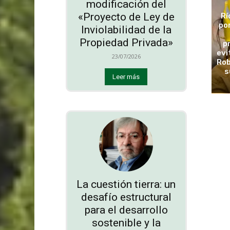
modificación del
«Proyecto de Ley de
Rí
po
Inviolabilidad de la
Propiedad Privada»
p
evi
23/07/2026
Rob
s
Leer más
La cuestión tierra: un
desafío estructural
para el desarrollo
sostenible y la