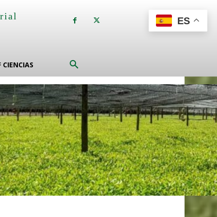
rial
ES
a
F CIENCIAS