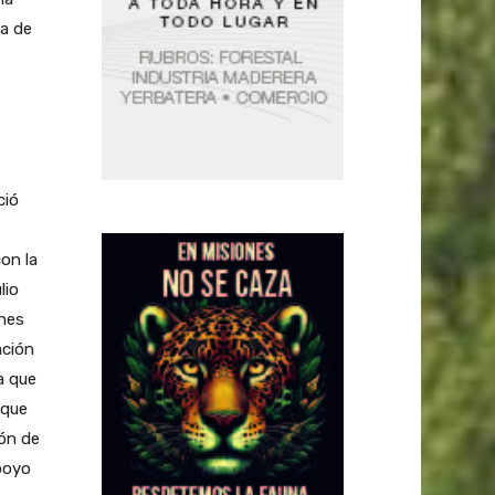
ea de
ció
on la
lio
enes
ación
a que
 que
ión de
apoyo