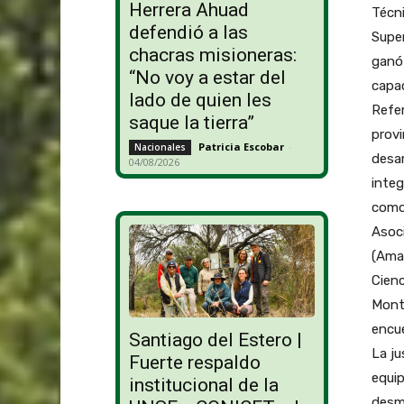
Herrera Ahuad
Técni
defendió a las
Super
chacras misioneras:
ganó 
“No voy a estar del
capac
lado de quien les
Refe
saque la tierra”
provi
Patricia Escobar
-
Nacionales
desar
04/08/2026
integ
como 
Asoci
(Amay
Cienc
Monte
encu
Santiago del Estero |
La ju
Fuerte respaldo
equip
institucional de la
desm