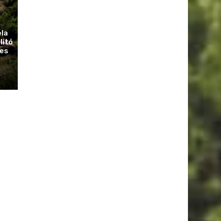
ela
litó
ues
r