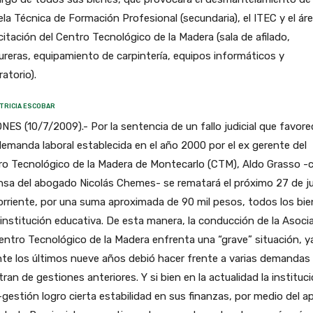
la Técnica de Formación Profesional (secundaria), el ITEC y el ár
itación del Centro Tecnológico de la Madera (sala de afilado,
reras, equipamiento de carpintería, equipos informáticos y
atorio).
TRICIA ESCOBAR
NES (10/7/2009).- Por la sentencia de un fallo judicial que favore
emanda laboral establecida en el año 2000 por el ex gerente del
o Tecnológico de la Madera de Montecarlo (CTM), Aldo Grasso -c
sa del abogado Nicolás Chemes- se rematará el próximo 27 de ju
orriente, por una suma aproximada de 90 mil pesos, todos los bi
 institución educativa. De esta manera, la conducción de la Asoci
entro Tecnológico de la Madera enfrenta una “grave” situación, y
te los últimos nueve años debió hacer frente a varias demandas
tran de gestiones anteriores. Y si bien en la actualidad la instituc
gestión logro cierta estabilidad en sus finanzas, por medio del 