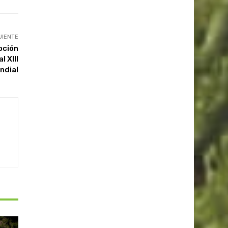
UIENTE
pción
l XIII
ndial