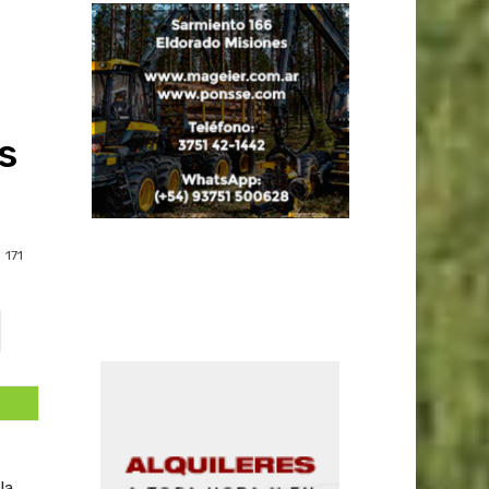
s
171
la