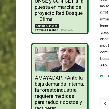
UNSE y CONICET a la
las a
puesta en marcha del
proyecto Red Bosque
CTM (
– Clima
infor
incer
Cambio Climático
Patricia Escobar
-
04/08/2026
trasc
encon
insti
comis
busca
julio.
POR PA
AMAYADAP: «Ante la
baja demanda interna,
la forestoindustria
requiere medidas
para reducir costos y
recuperar