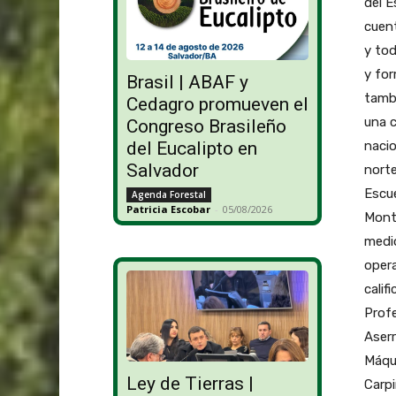
del E
cuent
y tod
y for
Brasil | ABAF y
tambi
Cedagro promueven el
una c
Congreso Brasileño
nacio
del Eucalipto en
Salvador
norte
Escue
Agenda Forestal
Patricia Escobar
-
05/08/2026
Monte
medio
opera
calif
Profe
Aserr
Máqui
Ley de Tierras |
Carpi