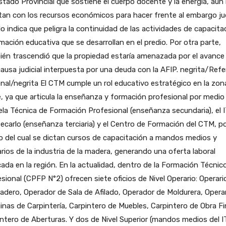
stado Provincial que sostiene el cuerpo docente y la energía, aún
an con los recursos económicos para hacer frente al embargo jud
o indica que peligra la continuidad de las actividades de capacita
mación educativa que se desarrollan en el predio. Por otra parte,
én trascendió que la propiedad estaría amenazada por el avance
ausa judicial interpuesta por una deuda con la AFIP. negrita/Ref
nal/negrita El CTM cumple un rol educativo estratégico en la zon
, ya que articula la enseñanza y formación profesional por medio 
la Técnica de Formación Profesional (enseñanza secundaria), el 
carlo (enseñanza terciaria) y el Centro de Formación del CTM, p
 del cual se dictan cursos de capacitación a mandos medios y
rios de la industria de la madera, generando una oferta laboral
icada en la región. En la actualidad, dentro de la Formación Técnic
sional (CPFP N°2) ofrecen siete oficios de Nivel Operario: Operari
adero, Operador de Sala de Afilado, Operador de Moldurera, Opera
nas de Carpintería, Carpintero de Muebles, Carpintero de Obra Fi
ntero de Aberturas. Y dos de Nivel Superior (mandos medios del IT