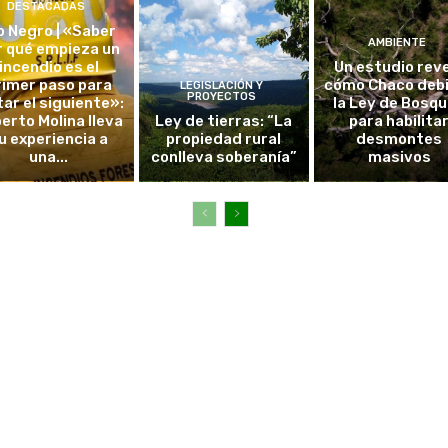
DESTACADAS
o Negro | «Saber
AMBIENTE
r qué empieza un
incendio es el
Un estudio rev
rimer paso para
cómo Chaco debi
LEGISLACIÓN Y
PROYECTOS
tar el siguiente»:
la Ley de Bosq
erto Molina lleva
Ley de tierras: “La
para habilita
u experiencia a
propiedad rural
desmontes
una...
conlleva soberanía”
masivos