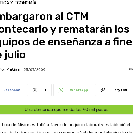
TICA Y ECONOMÍA
mbargaron al CTM
ontecarlo y rematarán los
uipos de enseñanza a fine
 julio
Por
Matias
25/07/2009
Facebook
X
WhatsApp
Copy URL
Una demanda que ronda los 90 mil pesos
sticia de Misiones falló a favor de un juicio laboral y estableció el
rgo de todos sus bienes, que provocará el desmantelamiento de 