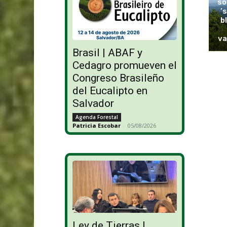
so
‘
b
va
Brasil | ABAF y
Cedagro promueven el
Congreso Brasileño
del Eucalipto en
Salvador
Agenda Forestal
Patricia Escobar
-
05/08/2026
Ley de Tierras |