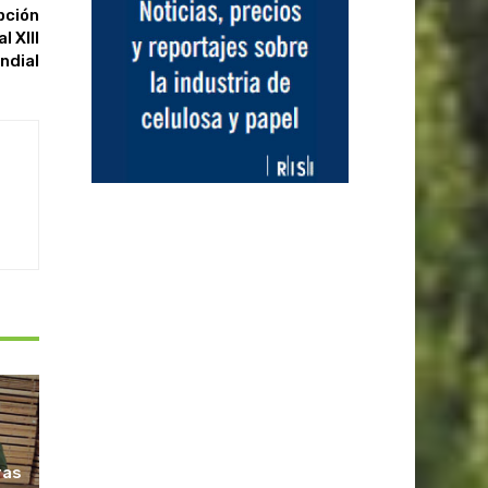
pción
l XIII
ndial
ras