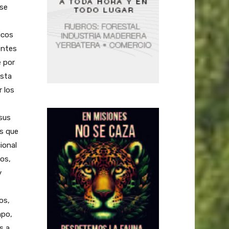
 se
icos
entes
e por
ista
 los
 sus
as que
ional
os,
y
os,
mpo,
s a