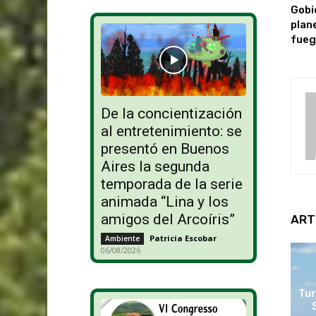
Gobi
plan
fueg
De la concientización
al entretenimiento: se
presentó en Buenos
Aires la segunda
temporada de la serie
animada “Lina y los
amigos del Arcoíris”
ART
Patricia Escobar
-
Ambiente
06/08/2026
Tur