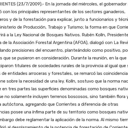
ENTES (23/7/2009).- En la jornada del miércoles, el gobernador
ó con los principales representantes de los sectores ganaderos,
eros y de la forestación para explicar, junto a funcionarios y técn
inisterio de Producción, Trabajo y Turismo; la forma en que Corri
irá a la Ley Nacional de Bosques Nativos. Rubén Kolln, President
a de la Asociación Forestal Argentina (AFOA), dialogó con La Rev
ando precisiones del encuentro, planteándolo como positivo, por
 que se pusieron en consideración. Durante la reunión, en la que
ciparon titulares de sociedades rurales de la provincia al igual que
 de entidades arroceras y forestales, se remarcó las coincidenci
ene sobre la necesidad de una ley. Kolln, sostuvo que la norma nac
e en tres partes las superficies denominadas como bosques nativ
ue no solamente incluyen terrenos boscosos, sino también flora 
 autóctona, agregando que Corrientes a diferencia de otras
ncias posee una ínfima parte de su territorio como bosques nativ
mbargo debe reglamentar la aplicación de la norma. Al mismo tie
firió al desplazamiento de la potencia de forestación de Corriente