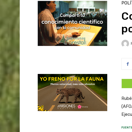
POLÍ
Co
po
Rubén
(AFOA
Ejecu
FUENTE