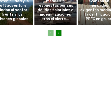
stenibilidad y la
meses sin
avanzan en
soft adventure’
respuestas por sus
mercados
lindan al sector
deudas salariales e
exigentes medi
frente a los
indemnizaciones
la certificació
ivenes globales
tras el cierre...
PEFC en grup