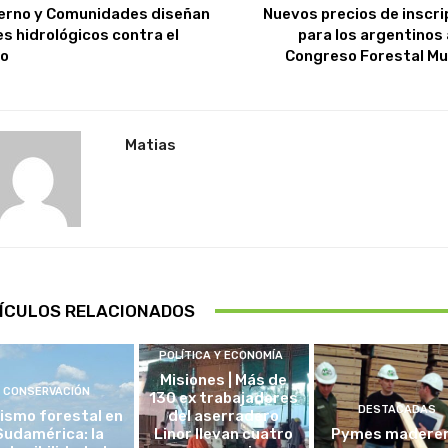
erno y Comunidades diseñan
Nuevos precios de inscri
es hidrológicos contra el
para los argentinos a
o
Congreso Forestal Mu
Matias
ÍCULOS RELACIONADOS
POLÍTICA Y ECONOMÍA
Misiones | Más de
CONSERVACIÓN
130 ex trabajadores
DESTACADAS
ismo forestal en
del aserradero
Sudamérica: la
Linor llevan cuatro
Pymes madere