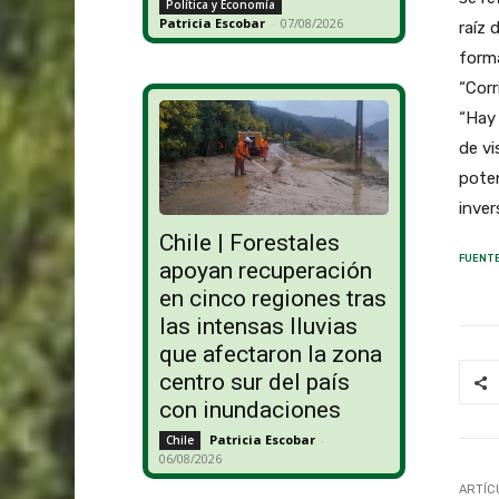
Política y Economía
Patricia Escobar
-
07/08/2026
raíz 
forma
“Corr
“Hay 
de vi
poten
inver
Chile | Forestales
FUENTE
apoyan recuperación
en cinco regiones tras
las intensas lluvias
que afectaron la zona
centro sur del país
con inundaciones
Patricia Escobar
-
Chile
06/08/2026
ARTÍC