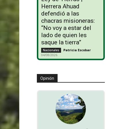
Herrera Ahuad
defendió a las
chacras misioneras:
“No voy a estar del
lado de quien les
saque la tierra”
Patricia Escobar
-
Nacionales
04/08/2026
Opinión