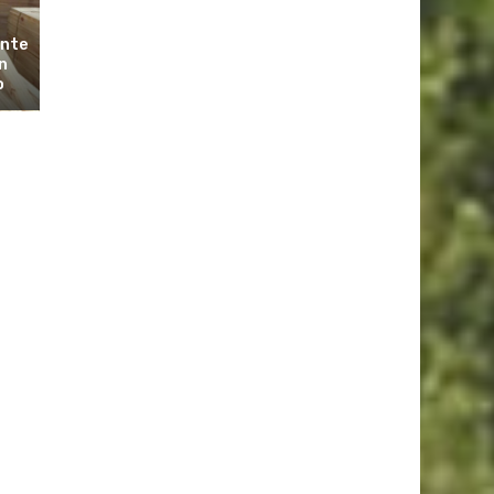
ante
n
o