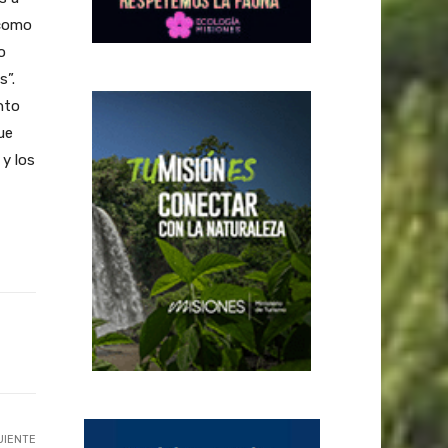
 como
o
s”.
nto
ue
 y los
UIENTE