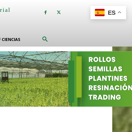
rial
ES
a
F CIENCIAS