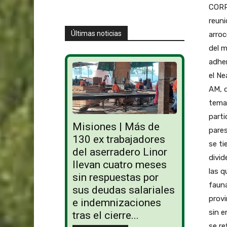
CORRI
reuni
Últimas noticias
arroc
del m
adher
el Ne
AM, d
temas
parti
Misiones | Más de
pares
130 ex trabajadores
se ti
del aserradero Linor
divid
llevan cuatro meses
las q
sin respuestas por
fauna
sus deudas salariales
provi
e indemnizaciones
sin e
tras el cierre...
se re