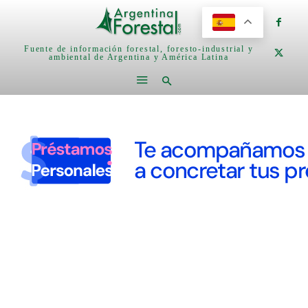
Fuente de información forestal, foresto-industrial y
ambiental de Argentina y América Latina