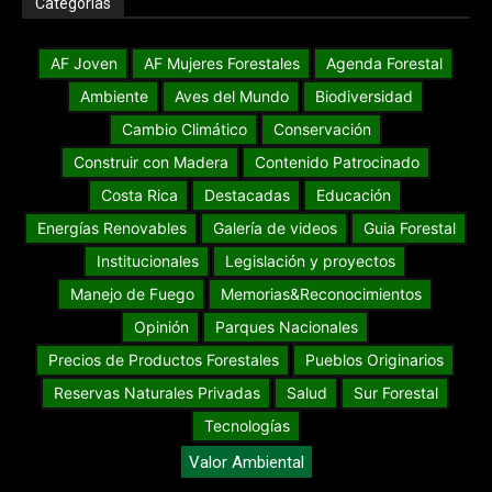
Categorías
AF Joven
AF Mujeres Forestales
Agenda Forestal
Ambiente
Aves del Mundo
Biodiversidad
Cambio Climático
Conservación
Construir con Madera
Contenido Patrocinado
Costa Rica
Destacadas
Educación
Energías Renovables
Galería de videos
Guia Forestal
Institucionales
Legislación y proyectos
Manejo de Fuego
Memorias&Reconocimientos
Opinión
Parques Nacionales
Precios de Productos Forestales
Pueblos Originarios
Reservas Naturales Privadas
Salud
Sur Forestal
Tecnologías
Valor Ambiental