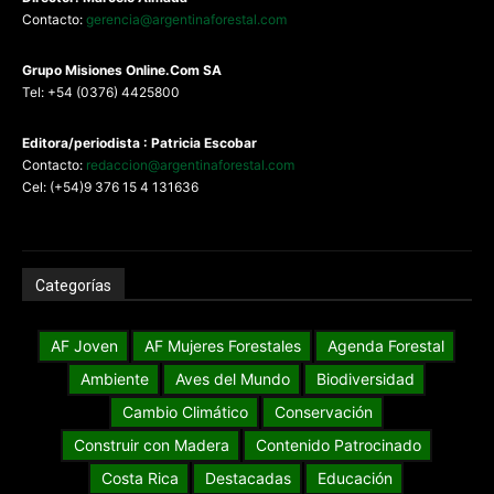
Contacto:
gerencia@argentinaforestal.com
G
rupo Misiones
Online.Com
SA
Tel: +54 (0376) 4425800
Editora/periodista : Patricia Escobar
Contacto:
redaccion@argentinaforestal.com
Cel: (+54)9 376 15 4 131636
Categorías
AF Joven
AF Mujeres Forestales
Agenda Forestal
Ambiente
Aves del Mundo
Biodiversidad
Cambio Climático
Conservación
Construir con Madera
Contenido Patrocinado
Costa Rica
Destacadas
Educación