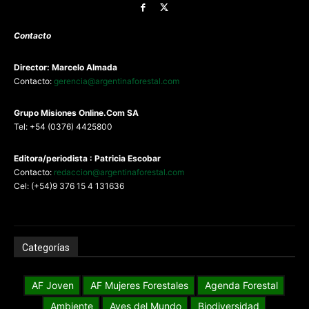
Contacto
Director: Marcelo Almada
Contacto:
gerencia@argentinaforestal.com
G
rupo Misiones
Online.Com
SA
Tel: +54 (0376) 4425800
Editora/periodista : Patricia Escobar
Contacto:
redaccion@argentinaforestal.com
Cel: (+54)9 376 15 4 131636
Categorías
AF Joven
AF Mujeres Forestales
Agenda Forestal
Ambiente
Aves del Mundo
Biodiversidad