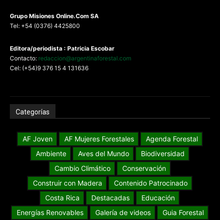
G
rupo Misiones
Online.Com
SA
Tel: +54 (0376) 4425800
Editora/periodista : Patricia Escobar
Contacto:
redaccion@argentinaforestal.com
Cel: (+54)9 376 15 4 131636
Categorías
AF Joven
AF Mujeres Forestales
Agenda Forestal
Ambiente
Aves del Mundo
Biodiversidad
Cambio Climático
Conservación
Construir con Madera
Contenido Patrocinado
Costa Rica
Destacadas
Educación
Energías Renovables
Galería de videos
Guia Forestal