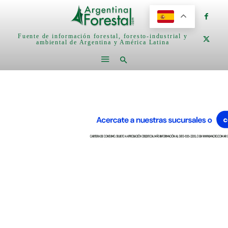
Fuente de información forestal, foresto-industrial y
ambiental de Argentina y América Latina