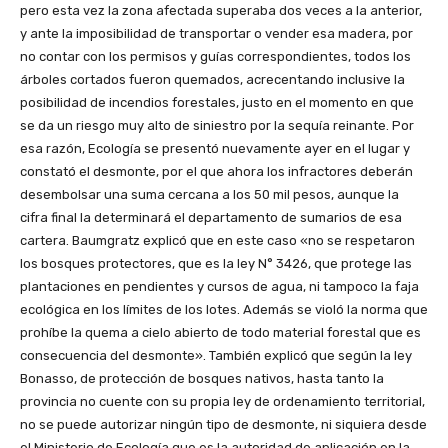
pero esta vez la zona afectada superaba dos veces a la anterior,
y ante la imposibilidad de transportar o vender esa madera, por
no contar con los permisos y guías correspondientes, todos los
árboles cortados fueron quemados, acrecentando inclusive la
posibilidad de incendios forestales, justo en el momento en que
se da un riesgo muy alto de siniestro por la sequía reinante. Por
esa razón, Ecología se presentó nuevamente ayer en el lugar y
constató el desmonte, por el que ahora los infractores deberán
desembolsar una suma cercana a los 50 mil pesos, aunque la
cifra final la determinará el departamento de sumarios de esa
cartera. Baumgratz explicó que en este caso «no se respetaron
los bosques protectores, que es la ley N° 3426, que protege las
plantaciones en pendientes y cursos de agua, ni tampoco la faja
ecológica en los límites de los lotes. Además se violó la norma que
prohíbe la quema a cielo abierto de todo material forestal que es
consecuencia del desmonte». También explicó que según la ley
Bonasso, de protección de bosques nativos, hasta tanto la
provincia no cuente con su propia ley de ordenamiento territorial,
no se puede autorizar ningún tipo de desmonte, ni siquiera desde
el Ministerio de Ecología que es la autoridad de aplicación en la