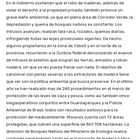
En el Gobierno sostienen que el robo de maderas, además de
violar el derecho a la propiedad privada, también provoca un
grave daño ambiental, ya que en plena área de Corredor Verde, la
depredación y quema de bosques nativos es constante. Los
intrusos avanzan, realizan tala rasa, rozados, quemas diarias,
infringiendo todas las leyes provinciales vigentes. De hecho,
algunos propietarios en la zona de Yabotí y en el norte de la
provincia, recurrieron a la Justicia federal denunciando el avance
de intrusos brasileños que ocupan las tierras, armados y roban
madera, sin que se les pueda frenar con nada. El objetivo de
sancionar con penas severas a los extractores de madera tiene
que ver con la política ambiental que busca preservar. En el último
año se han realizado mas de 240 procedimientos en el marco de
protección de las leyes de caza y pesca, como así también cinco
megaoperativos conjuntos entre Guardaparques y la Policía
Ambiental de Brasil, todos con resultados exitosos para la
protección del medioambiente. Misiones cuenta con 72 áreas
protegidas, que cubren una superficie de 807.708 hectáreas. La
dirección de Bosques Nativos del Ministerio de Ecología realiza
controles permanentes tanto en el transporte de madera nativa