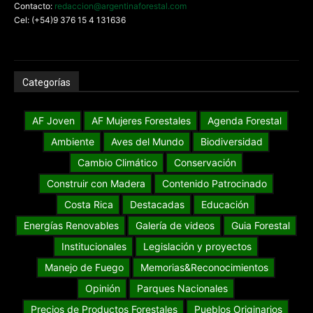
Contacto:
redaccion@argentinaforestal.com
Cel: (+54)9 376 15 4 131636
Categorías
AF Joven
AF Mujeres Forestales
Agenda Forestal
Ambiente
Aves del Mundo
Biodiversidad
Cambio Climático
Conservación
Construir con Madera
Contenido Patrocinado
Costa Rica
Destacadas
Educación
Energías Renovables
Galería de videos
Guia Forestal
Institucionales
Legislación y proyectos
Manejo de Fuego
Memorias&Reconocimientos
Opinión
Parques Nacionales
Precios de Productos Forestales
Pueblos Originarios