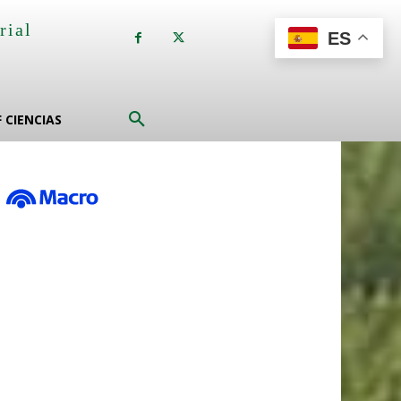
rial
ES
a
F CIENCIAS