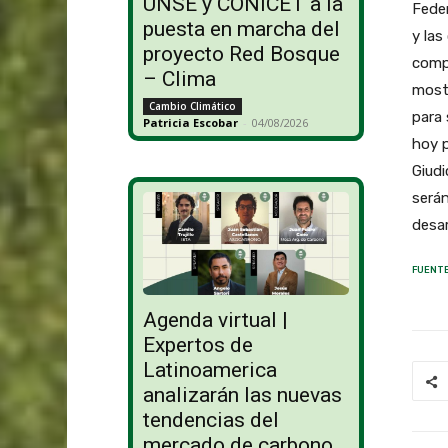
UNSE y CONICET a la
Fede
puesta en marcha del
y las
proyecto Red Bosque
compr
– Clima
mostr
Cambio Climático
para 
Patricia Escobar
-
04/08/2026
hoy p
Giudi
serán
desar
FUENTE
Agenda virtual |
Expertos de
Latinoamerica
analizarán las nuevas
tendencias del
mercado de carbono