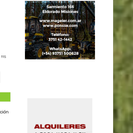
115
ación