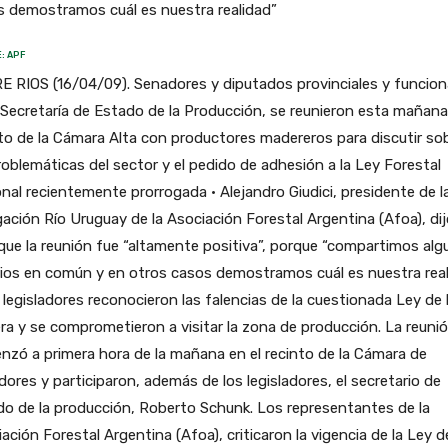
s demostramos cuál es nuestra realidad”
: APF
 RIOS (16/04/09). Senadores y diputados provinciales y funcion
 Secretaría de Estado de la Producción, se reunieron esta mañana
to de la Cámara Alta con productores madereros para discutir so
roblemáticas del sector y el pedido de adhesión a la Ley Forestal
nal recientemente prorrogada • Alejandro Giudici, presidente de l
ación Río Uruguay de la Asociación Forestal Argentina (Afoa), dij
ue la reunión fue “altamente positiva”, porque “compartimos al
rios en común y en otros casos demostramos cuál es nuestra rea
 legisladores reconocieron las falencias de la cuestionada Ley de 
a y se comprometieron a visitar la zona de producción. La reuni
zó a primera hora de la mañana en el recinto de la Cámara de
ores y participaron, además de los legisladores, el secretario de
o de la producción, Roberto Schunk. Los representantes de la
ación Forestal Argentina (Afoa), criticaron la vigencia de la Ley de