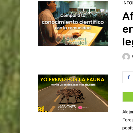
INFO
Af
e
le
Aleja
Fores
posit