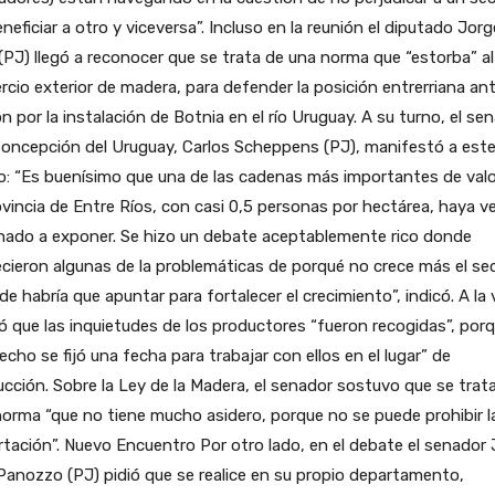
neficiar a otro y viceversa”. Incluso en la reunión el diputado Jorg
(PJ) llegó a reconocer que se trata de una norma que “estorba” al
cio exterior de madera, para defender la posición entrerriana ant
n por la instalación de Botnia en el río Uruguay. A su turno, el se
Concepción del Uruguay, Carlos Scheppens (PJ), manifestó a est
: “Es buenísimo que una de las cadenas más importantes de valo
ovincia de Entre Ríos, con casi 0,5 personas por hectárea, haya v
enado a exponer. Se hizo un debate aceptablemente rico donde
cieron algunas de la problemáticas de porqué no crece más el se
e habría que apuntar para fortalecer el crecimiento”, indicó. A la 
ó que las inquietudes de los productores “fueron recogidas”, por
echo se fijó una fecha para trabajar con ellos en el lugar” de
cción. Sobre la Ley de la Madera, el senador sostuvo que se trat
orma “que no tiene mucho asidero, porque no se puede prohibir l
tación”. Nuevo Encuentro Por otro lado, en el debate el senador
Panozzo (PJ) pidió que se realice en su propio departamento,