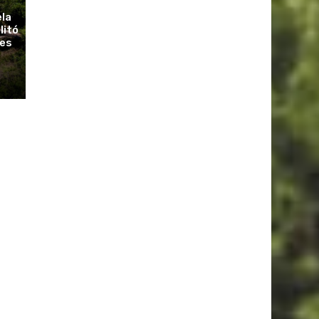
ela
litó
ues
r