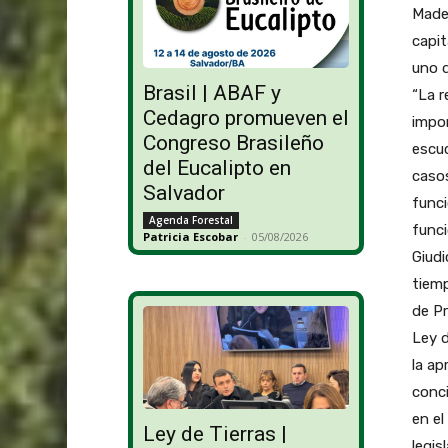
Made
capit
uno d
Brasil | ABAF y
“La r
Cedagro promueven el
impo
Congreso Brasileño
escu
del Eucalipto en
caso
Salvador
funci
Agenda Forestal
funci
Patricia Escobar
-
05/08/2026
Giudi
tiemp
de Pr
Ley d
la ap
conci
en el
Ley de Tierras |
legis