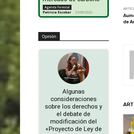
Agenda Forestal
ARTÍC
Patricia Escobar
-
03/08/2026
Aume
de A
Opinión
Algunas
consideraciones
ART
sobre los derechos y
el debate de
modificación del
«Proyecto de Ley de
Rí