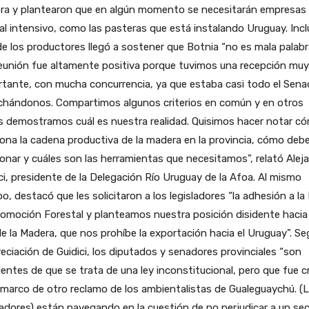
ra y plantearon que en algún momento se necesitarán empresas
al intensivo, como las pasteras que está instalando Uruguay. Inc
e los productores llegó a sostener que Botnia “no es mala palabr
eunión fue altamente positiva porque tuvimos una recepción muy
rtante, con mucha concurrencia, ya que estaba casi todo el Sen
chándonos. Compartimos algunos criterios en común y en otros
s demostramos cuál es nuestra realidad. Quisimos hacer notar c
ona la cadena productiva de la madera en la provincia, cómo debe
onar y cuáles son las herramientas que necesitamos”, relató Alej
ci, presidente de la Delegación Río Uruguay de la Afoa. Al mismo
o, destacó que les solicitaron a los legisladores “la adhesión a la
omoción Forestal y planteamos nuestra posición disidente hacia 
e la Madera, que nos prohíbe la exportación hacia el Uruguay”. S
reciación de Guidici, los diputados y senadores provinciales “son
entes de que se trata de una ley inconstitucional, pero que fue 
 marco de otro reclamo de los ambientalistas de Gualeguaychú. (
ladores) están navegando en la cuestión de no perjudicar a un sec