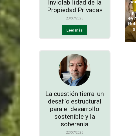
Inviolabilidad de la
po
Propiedad Privada»
p
evi
23/07/2026
Rob
s
Leer más
La cuestión tierra: un
desafío estructural
para el desarrollo
sostenible y la
soberanía
22/07/2026