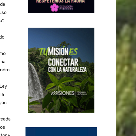
 de
luso
a”.
ado
ómo
ría
andro
 Ley
la
egún
creada
Los
tor y