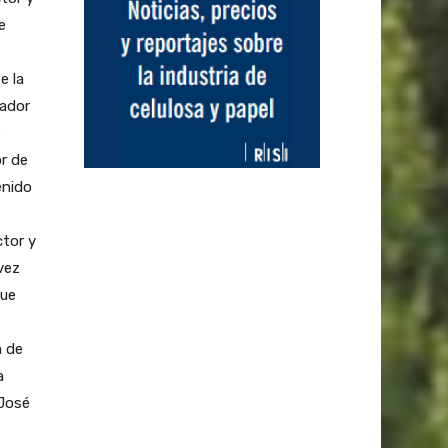
e
e la
nador
e
r de
enido
ctor y
vez
que
a de
a
 José