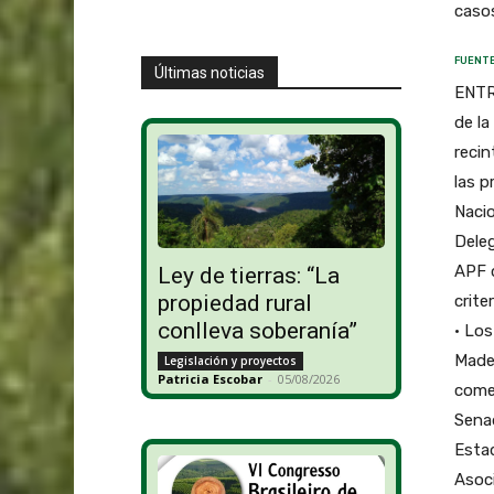
caso
FUENTE
Últimas noticias
ENTRE
de la
recin
las p
Nacio
Deleg
APF q
Ley de tierras: “La
propiedad rural
crite
conlleva soberanía”
• Los
Mader
Legislación y proyectos
Patricia Escobar
-
05/08/2026
comen
Senad
Estad
Asoci