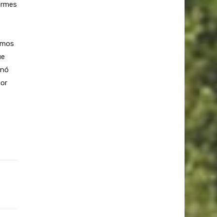
ormes
tamos
ue
inó
tor