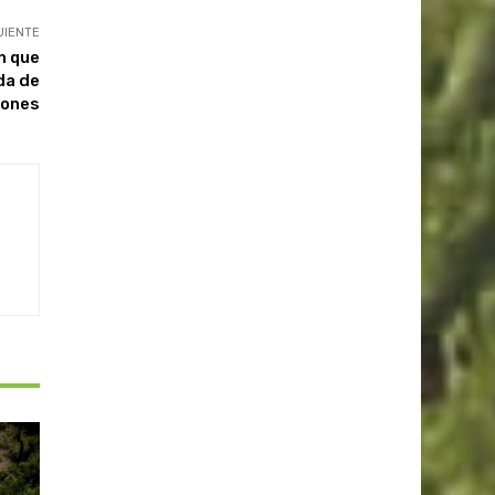
UIENTE
n que
da de
siones