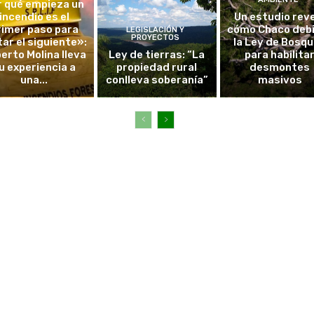
r qué empieza un
incendio es el
Un estudio rev
rimer paso para
cómo Chaco debi
LEGISLACIÓN Y
PROYECTOS
tar el siguiente»:
la Ley de Bosq
erto Molina lleva
Ley de tierras: “La
para habilita
u experiencia a
propiedad rural
desmontes
una...
conlleva soberanía”
masivos