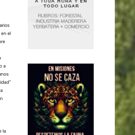
arios
 en el
bre
a
o a
gunos
lidad”
la
ón
 la