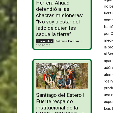
Herrera Ahuad
no be
defendió a las
Kerz 
chacras misioneras:
comer
“No voy a estar del
Nació
lado de quien les
por 
saque la tierra”
medio
Patricia Escobar
-
Nacionales
04/08/2026
la pr
al S
apare
adónd
afirm
“de h
produ
Santiago del Estero |
una n
Fuerte respaldo
expor
institucional de la
Luis 