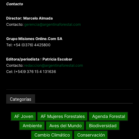
Contacto
Director: Marcelo Almada
Contacto:
gerencia@argentinaforestal.com
G
rupo Misiones
Online.Com
SA
Tel: +54 (0376) 4425800
Editora/periodista : Patricia Escobar
Contacto:
redaccion@argentinaforestal.com
Cel: (+54)9 376 15 4 131636
Categorías
AF Joven
AF Mujeres Forestales
Agenda Forestal
Ambiente
Aves del Mundo
Biodiversidad
Cambio Climático
Conservación