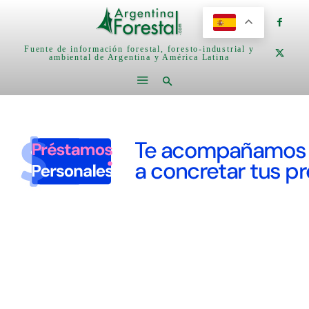
Fuente de información forestal, foresto-industrial y
ambiental de Argentina y América Latina